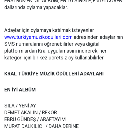
ENSTRÜMENTAL ALBÜM, EN İYİ SİNGLE, EN İYİ COVER
dallarında oylama yapacaklar.
Adaylar için oylamaya katılmak isteyenler
www.turkiyemuzikodulleri.com
adresinden adaylarının
SMS numaralarını öğrenebilirler veya digital
platformlardan Kral uygulamasını indirerek, her
kategori için bir kez ücretsiz oy kullanabilirler.
KRAL TÜRKİYE MÜZİK ÖDÜLLERİ ADAYLARI
EN İYİ ALBÜM
SILA / YENİ AY
DEMET AKALIN / REKOR
EBRU GÜNDEŞ / ARAFTAYIM
MURAT DALKILIÇ / DAHA DERİNE