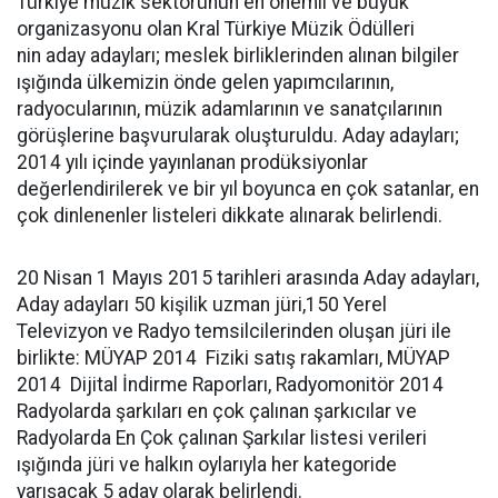
Türkiye müzik sektörünün en önemli ve büyük
organizasyonu olan Kral Türkiye Müzik Ödülleri
nin aday adayları; meslek birliklerinden alınan bilgiler
ışığında ülkemizin önde gelen yapımcılarının,
radyocularının, müzik adamlarının ve sanatçılarının
görüşlerine başvurularak oluşturuldu. Aday adayları;
2014 yılı içinde yayınlanan prodüksiyonlar
değerlendirilerek ve bir yıl boyunca en çok satanlar, en
çok dinlenenler listeleri dikkate alınarak belirlendi.
20 Nisan 1 Mayıs 2015 tarihleri arasında Aday adayları,
Aday adayları 50 kişilik uzman jüri,150 Yerel
Televizyon ve Radyo temsilcilerinden oluşan jüri ile
birlikte: MÜYAP 2014 Fiziki satış rakamları, MÜYAP
2014 Dijital İndirme Raporları, Radyomonitör 2014
Radyolarda şarkıları en çok çalınan şarkıcılar ve
Radyolarda En Çok çalınan Şarkılar listesi verileri
ışığında jüri ve halkın oylarıyla her kategoride
yarışacak 5 aday olarak belirlendi.