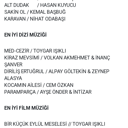
ALT DUDAK / HASAN KUYUCU
SAKİN OL / KEMAL BAŞBUĞ
KARAVAN / NİHAT ODABAŞI
EN İYİ DİZİ MÜZİĞİ
MED-CEZİR / TOYGAR IŞIKLI
KİRAZ MEVSİMİ / VOLKAN AKMEHMET & İNANÇ
ŞANVER
DİRİLİŞ ERTUĞRUL / ALPAY GÖLTEKİN & ZEYNEP
ALASYA
KOCAMIN AİLESİ / CEM ÖZKAN
PARAMPARÇA / AYŞE ÖNDER & İNTİZAR
EN İYİ FİLM MÜZİĞİ
BİR KÜÇÜK EYLÜL MESELESİ // TOYGAR IŞIKLI