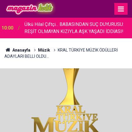
Ülkü Hilal Çiftçi... BABASINDAN SUÇ DUYURUSU:
10:00
REŞİT OLMAYAN KIZIYLA AŞK YAŞADI İDDİASI!
Anasayfa
Müzik
KRAL TÜRKİYE MÜZİK ÖDÜLLERİ
ADAYLARI BELLİ OLDU...