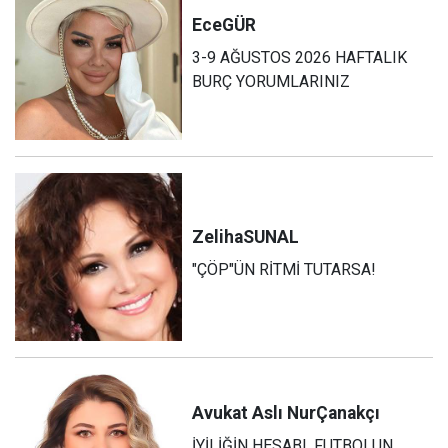
Ece
GÜR
3-9 AĞUSTOS 2026 HAFTALIK
BURÇ YORUMLARINIZ
Zeliha
SUNAL
"ÇÖP"ÜN RİTMİ TUTARSA!
Avukat Aslı Nur
Çanakçı
İYİLİĞİN HESABI, FUTBOLUN