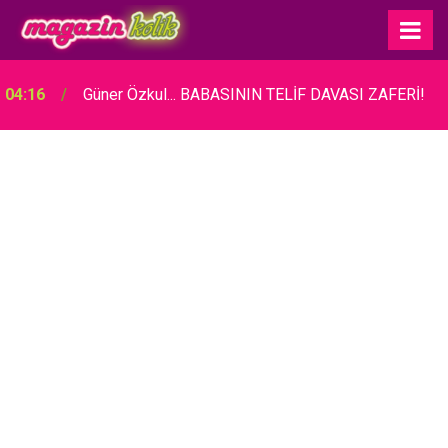
04:16
Güner Özkul... BABASININ TELİF DAVASI ZAFERİ!