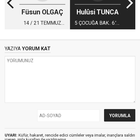
Füsun OLGAÇ
Hulûsi TUNCA
14 / 21 TEMMUZ
5 ÇOCUĞA BAK.. 6.’YI
HAFTASI VİZYON
BAKAMIYORUM
TAKVİMİ
DİYE EVLATLIK VER..
YOK YA!
YAZIYA
YORUM KAT
UYARI:
Küfür, hakaret, rencide edici cümleler veya imalar, inançlara saldırı
içeren, imla kuralları ile yazılmamış,