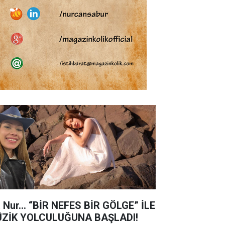
a Nur… “BİR NEFES BİR GÖLGE” İLE
ZİK YOLCULUĞUNA BAŞLADI!