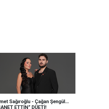
met Sağıroğlu - Çağan Şengül...
HANET ETTİN” DÜETİ!