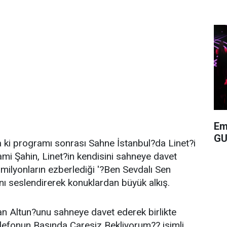
Em
GU
 ki programı sonrası Sahne İstanbul?da Linet?i
mi Şahin, Linet?in kendisini sahneye davet
milyonların ezberlediği '?Ben Sevdalı Sen
sını seslendirerek konuklardan büyük alkış.
n Altun?unu sahneye davet ederek birlikte
lefonun Başında Çaresiz Bekliyorum?? isimli