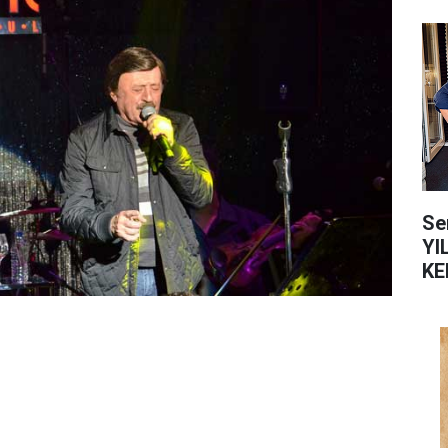
Se
YI
KE