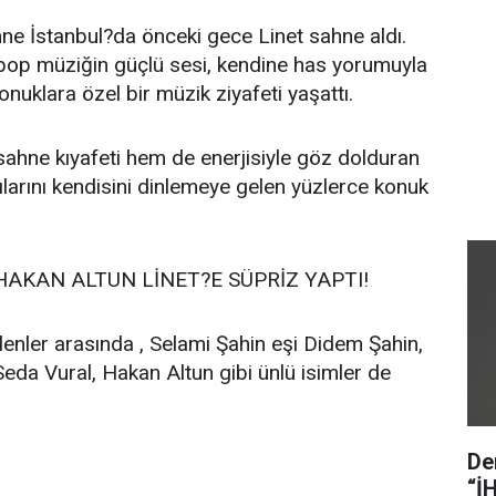
ne İstanbul?da önceki gece Linet sahne aldı.
 pop müziğin güçlü sesi, kendine has yorumuyla
konuklara özel bir müzik ziyafeti yaşattı.
hne kıyafeti hem de enerjisiyle göz dolduran
ılarını kendisini dinlemeye gelen yüzlerce konuk
HAKAN ALTUN LİNET?E SÜPRİZ YAPTI!
lenler arasında , Selami Şahin eşi Didem Şahin,
Seda Vural, Hakan Altun gibi ünlü isimler de
De
“İ