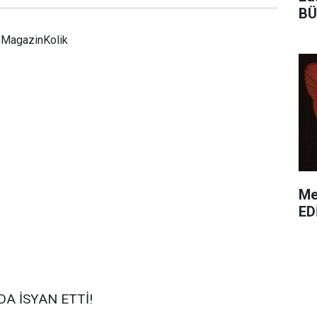
BÜ
MagazinKolik
Me
ED
A İSYAN ETTİ!