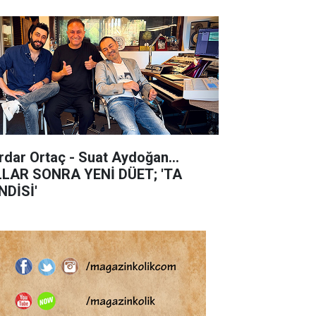
rdar Ortaç - Suat Aydoğan...
LLAR SONRA YENİ DÜET; 'TA
NDİSİ'