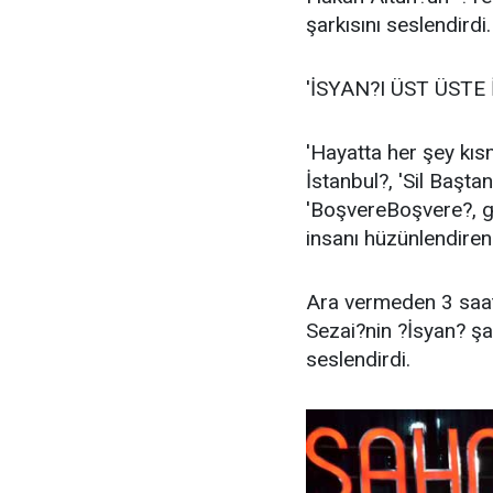
şarkısını seslendirdi.
'İSYAN?I ÜST ÜSTE 
'Hayatta her şey kıs
İstanbul?, 'Sil Baştan
'BoşvereBoşvere?, g
insanı hüzünlendiren 
Ara vermeden 3 saat 
Sezai?nin ?İsyan? şa
seslendirdi.