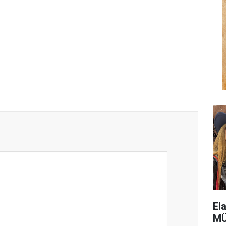
El
MÜ