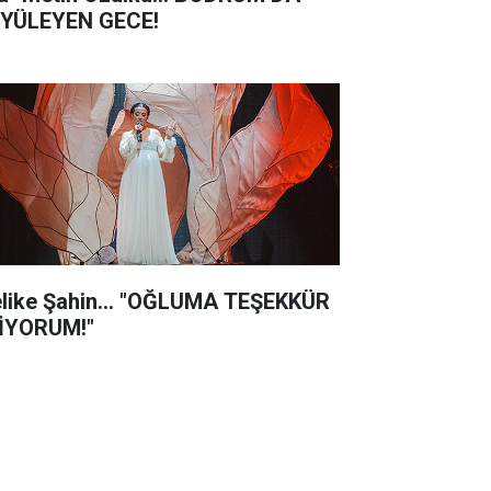
YÜLEYEN GECE!
like Şahin... "OĞLUMA TEŞEKKÜR
İYORUM!"