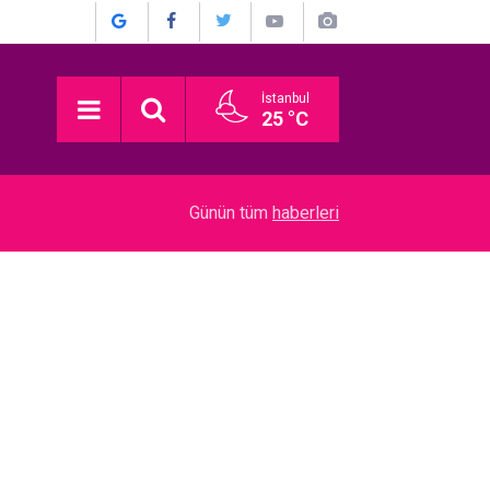
İstanbul
25 °C
13:30
Nagihan Karadere... BÜYÜK DEĞİŞİM, BÜYÜK M
Günün tüm
haberleri