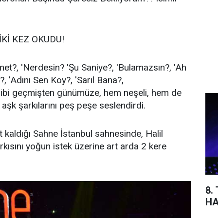
İKİ KEZ OKUDU!
met?, 'Nerdesin? 'Şu Saniye?, 'Bulamazsın?, 'Ah
?, 'Adını Sen Koy?, 'Sarıl Bana?,
ibi geçmişten günümüze, hem neşeli, hem de
aşk şarkılarını peş peşe seslendirdi.
kaldığı Sahne İstanbul sahnesinde, Halil
rkısını yoğun istek üzerine art arda 2 kere
8.
HA