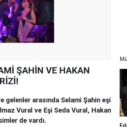
Mü
ELAMİ ŞAHİN VE HAKAN
İZİ!
ye gelenler arasında Selami Şahin eşi
lmaz Vural ve Eşi Seda Vural, Hakan
isimler de vardı.
Ed