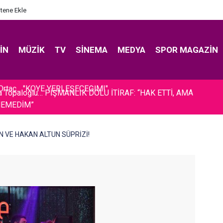
itene Ekle
IN
MÜZIK
TV
SINEMA
MEDYA
SPOR MAGAZIN
a Topaloğlu… PİŞMANLIK DOLU İTİRAF: “HAK ETTİ, AMA
NEMEDİM”
HİN VE HAKAN ALTUN SÜPRİZİ!