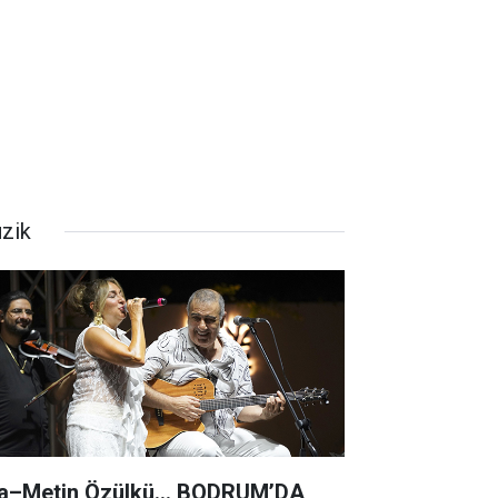
zik
a–Metin Özülkü... BODRUM’DA