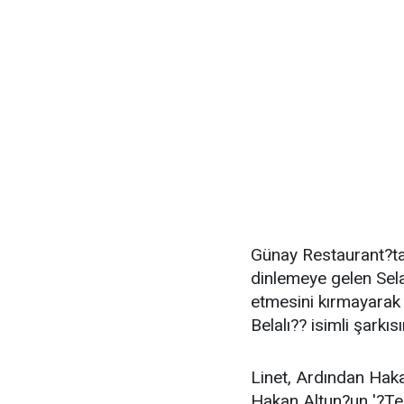
Günay Restaurant?ta
dinlemeye gelen Sela
etmesini kırmayarak 
Belalı?? isimli şarkı
Linet, Ardından Haka
Hakan Altun?un '?Te