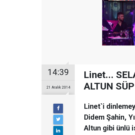
14:39
Linet... S
ALTUN SÜPR
21 Aralık 2014
Linet`i dinleme
Didem Şahin, Yı
Altun gibi ünlü 