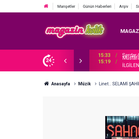
Manşetler
Günün Haberleri
Arşiv
S
MAGAZ
Mustaf
CEĞİM!"
24
15:19
İLGİLE
Anasayfa
Müzik
Linet... SELAMİ ŞA