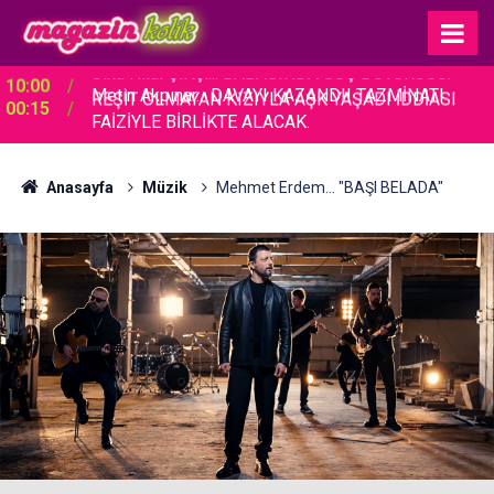
Metin Akpınar... DAVAYI KAZANDI! TAZMİNATI
00:15
FAİZİYLE BİRLİKTE ALACAK.
Anasayfa
Müzik
Mehmet Erdem… "BAŞI BELADA"