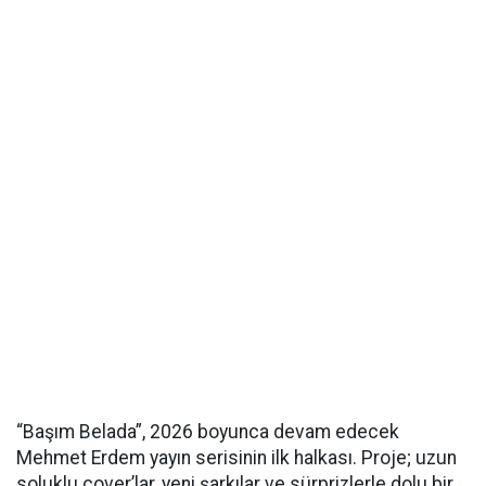
“Başım Belada”, 2026 boyunca devam edecek
Mehmet Erdem yayın serisinin ilk halkası. Proje; uzun
soluklu cover’lar, yeni şarkılar ve sürprizlerle dolu bir