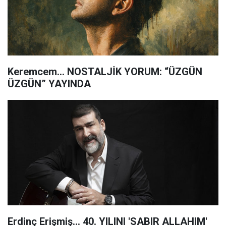
Keremcem… NOSTALJİK YORUM: “ÜZGÜN
ÜZGÜN” YAYINDA
Erdinç Erişmiş… 40. YILINI 'SABIR ALLAHIM'