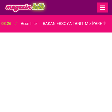
03:26
Acun Ilıcalı... BAKAN ERSOY'A TANITIM ZİYARETİ!
Devrim Özkan... ACI GÜNÜ! HABERİ BASIN
03:16
TOPLANTISINDA VERDİ!