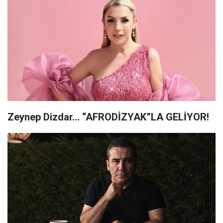
Zeynep Dizdar… “AFRODİZYAK”LA GELİYOR!