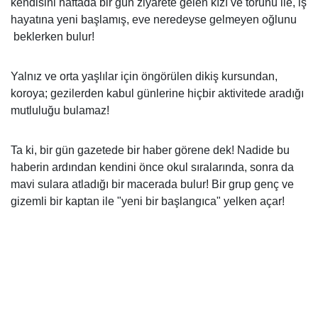
kendisini haftada bir gün ziyarete gelen kızı ve torunu ile, iş
hayatına yeni başlamış, eve neredeyse gelmeyen oğlunu
beklerken bulur!
Yalnız ve orta yaşlılar için öngörülen dikiş kursundan,
koroya; gezilerden kabul günlerine hiçbir aktivitede aradığı
mutluluğu bulamaz!
Ta ki, bir gün gazetede bir haber görene dek! Nadide bu
haberin ardından kendini önce okul sıralarında, sonra da
mavi sulara atladığı bir macerada bulur! Bir grup genç ve
gizemli bir kaptan ile "yeni bir başlangıca" yelken açar!