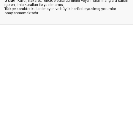
UYARI:
Küfür, hakaret, rencide edici cümleler veya imalar, inançlara saldırı
içeren, imla kuralları ile yazılmamış,
Türkçe karakter kullanılmayan ve büyük harflerle yazılmış yorumlar
onaylanmamaktadır.