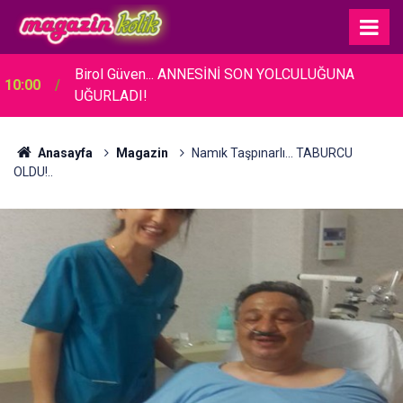
04:16
Güner Özkul... BABASININ TELİF DAVASI ZAFERİ!
Anasayfa
Magazin
Namık Taşpınarlı... TABURCU
OLDU!..