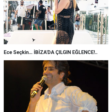
Ece Seçkin... İBİZA'DA ÇILGIN EĞLENCE!..