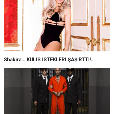
Shakira... KULİS İSTEKLERİ ŞAŞIRTTI!..