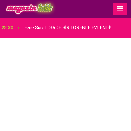
23:30
Hare Sürel... SADE BİR TÖRENLE EVLENDİ!