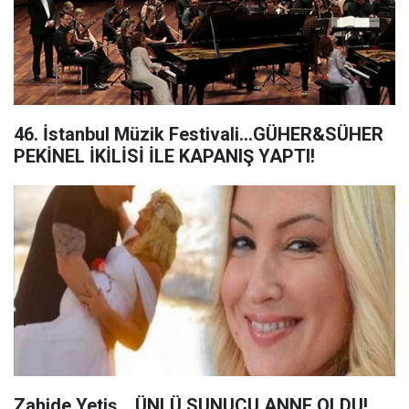
46. İstanbul Müzik Festivali...GÜHER&SÜHER
PEKİNEL İKİLİSİ İLE KAPANIŞ YAPTI!
Zahide Yetiş... ÜNLÜ SUNUCU ANNE OLDU!..