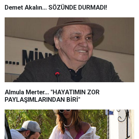
Demet Akalın... SÖZÜNDE DURMADI!
Almula Merter... "HAYATIMIN ZOR
PAYLAŞIMLARINDAN BİRİ"