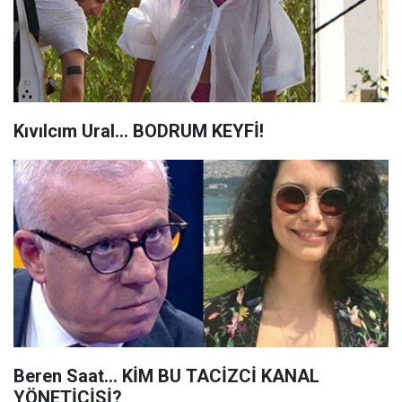
Kıvılcım Ural... BODRUM KEYFİ!
Beren Saat... KİM BU TACİZCİ KANAL
YÖNETİCİSİ?