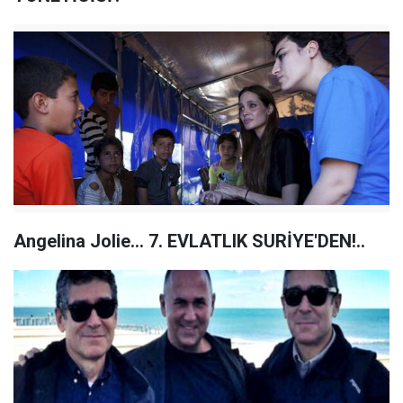
Angelina Jolie... 7. EVLATLIK SURİYE'DEN!..