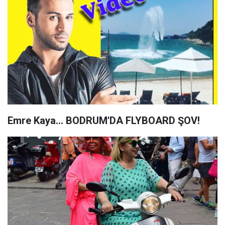
Emre Kaya... BODRUM'DA FLYBOARD ŞOV!