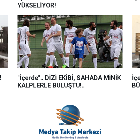
YÜKSELİYOR!
!
"İçerde".. DİZİ EKİBİ, SAHADA MİNİK
İç
KALPLERLE BULUŞTU!..
BÜ