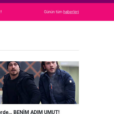
!
03:26
Acun Ilıcalı... BAKAN ERSOY'A TANITIM ZİYARET
Günün tüm
haberleri
erde... BENİM ADIM UMUT!