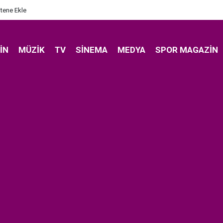
itene Ekle
IN
MÜZIK
TV
SINEMA
MEDYA
SPOR MAGAZIN