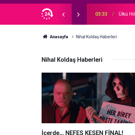
ELDİ; "ÇOK MUTLUYUM!"
24
03:33
Ülkü H
Anasayfa
Nihal Koldaş Haberleri
Nihal Koldaş Haberleri
İçerde... NEFES KESEN FİNAL!