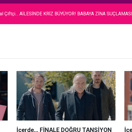
ilal Çiftçi… AİLESİNDE KRİZ BÜYÜYOR! BABAYA ZİNA SUÇLAMASI
İçerde... FİNALE DOĞRU TANSİYON
İç