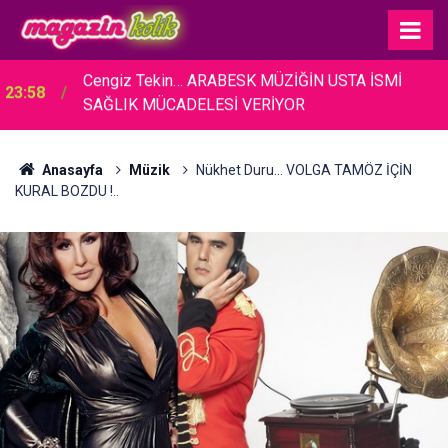
23:17
Cansever... HAYATINI KAYBETTİ!
Anasayfa
Müzik
Nükhet Duru... VOLGA TAMÖZ İÇİN
KURAL BOZDU !..