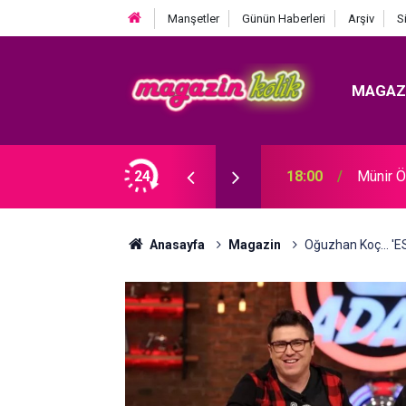
Manşetler
Günün Haberleri
Arşiv
S
MAGAZ
 YAŞARKEN FİLM YAPSINLAR!”
24
18:00
Münir Ö
Anasayfa
Magazin
Oğuzhan Koç… 'E