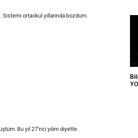
im. Sistemi ortaokul yıllarında bozdum.
Bi
YO
üştüm. Bu yıl 27'nci yılım diyette.