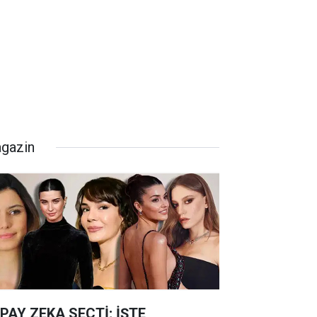
gazin
PAY ZEKA SEÇTİ; İŞTE