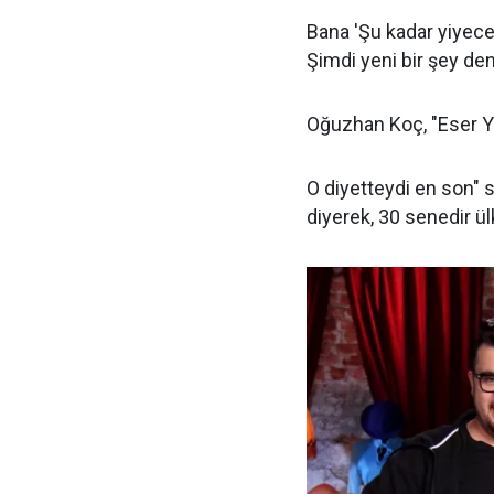
Bana 'Şu kadar yiyece
Şimdi yeni bir şey deni
Oğuzhan Koç, "Eser 
O diyetteydi en son" s
diyerek, 30 senedir ülk