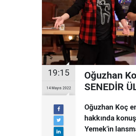
19:15
Oğuzhan K
SENEDİR ÜL
14 Mayıs 2022
Oğuzhan Koç en
hakkında konuş
Yemek'in lansm