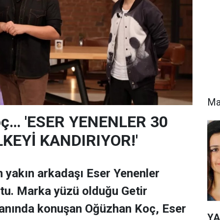
Ma
oç… 'ESER YENENLER 30
KEYİ KANDIRIYOR!'
 yakın arkadaşı Eser Yenenler
tu. Marka yüzü olduğu Getir
anında konuşan Oğüzhan Koç, Eser
YA