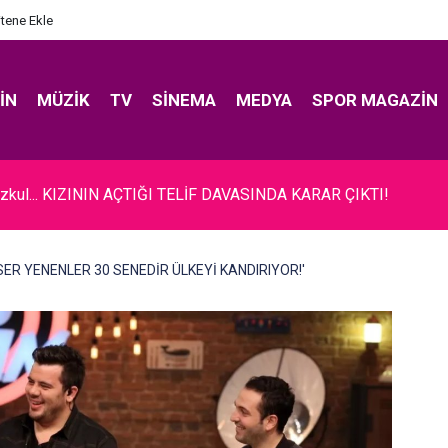
itene Ekle
IN
MÜZIK
TV
SINEMA
MEDYA
SPOR MAGAZIN
zkul... KIZININ AÇTIĞI TELİF DAVASINDA KARAR ÇIKTI!
SER YENENLER 30 SENEDİR ÜLKEYİ KANDIRIYOR!'