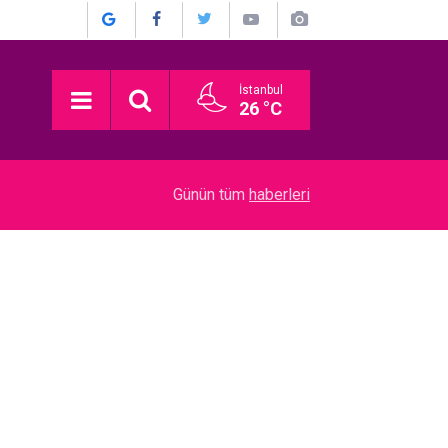
İstanbul
26 °C
17:30
Bilgesu Erenus... SON YOLCULUĞUNA UĞURLA
Günün tüm
haberleri