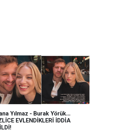
ana Yılmaz - Burak Yörük...
ZLİCE EVLENDİKLERİ İDDİA
İLDİ!