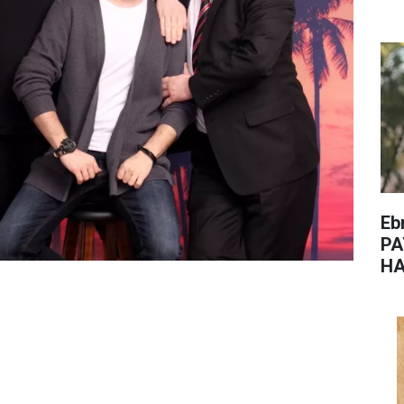
Eb
PA
HA