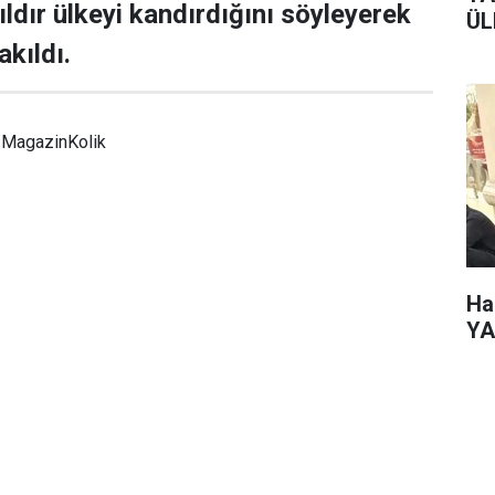
ıldır ülkeyi kandırdığını söyleyerek
ÜL
akıldı.
MagazinKolik
Ha
YA