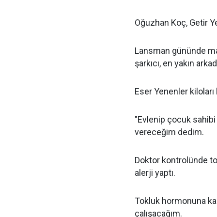
Oğuzhan Koç, Getir Y
Lansman gününde maga
şarkıcı, en yakın ark
Eser Yenenler kilolar
"Evlenip çocuk sahibi 
vereceğim dedim.
Doktor kontrolünde to
alerji yaptı.
Tokluk hormonuna kar
çalışacağım.