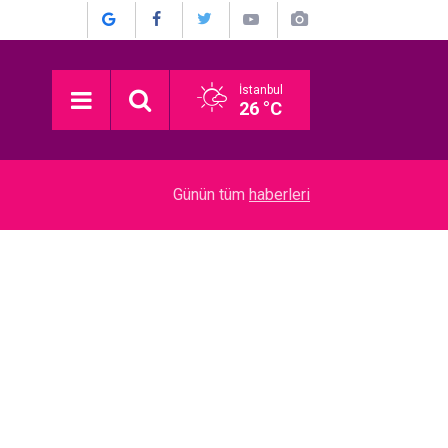
İstanbul
26 °C
13:30
Nagihan Karadere... BÜYÜK DEĞİŞİM, BÜYÜK M
Günün tüm
haberleri