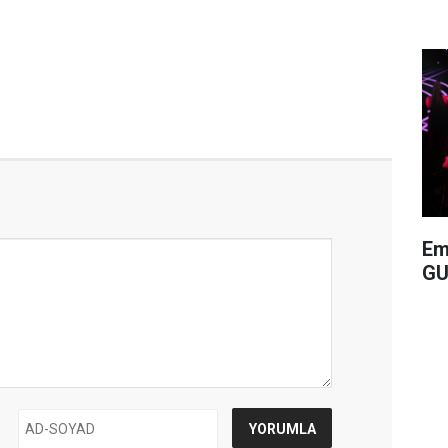
Em
GU