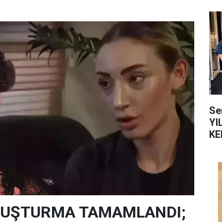
Se
YI
KE
SORUŞTURMA TAMAMLANDI;