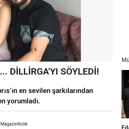
Mü
.. DİLLİRGA'YI SÖYLEDİ!
rıs’ın en sevilen şarkılarından
den yorumladı.
MagazinKolik
Ed