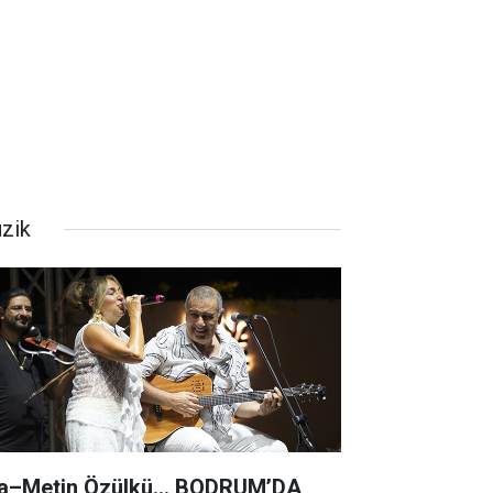
zik
a–Metin Özülkü... BODRUM’DA