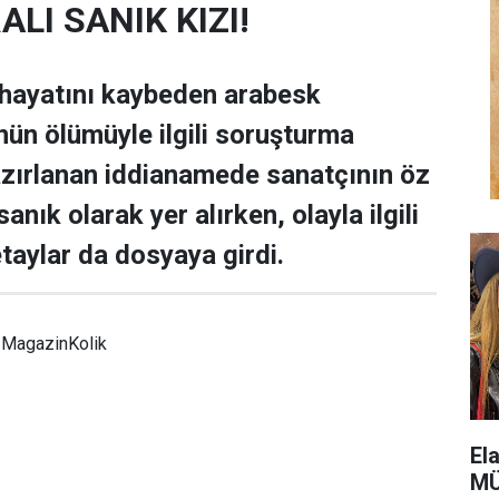
LI SANIK KIZI!
 hayatını kaybeden arabesk
nün ölümüyle ilgili soruşturma
zırlanan iddianamede sanatçının öz
anık olarak yer alırken, olayla ilgili
taylar da dosyaya girdi.
MagazinKolik
El
MÜ