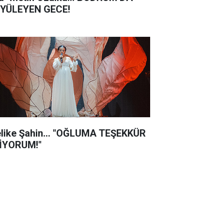
YÜLEYEN GECE!
like Şahin... "OĞLUMA TEŞEKKÜR
İYORUM!"