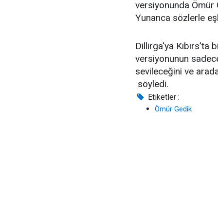
versiyonunda Ömür Ge
Yunanca sözlerle eşli
Dillirga'ya Kıbırs’ta
versiyonunun sadece 
sevileceğini ve arad
söyledi.
Etiketler :
Ömür Gedik