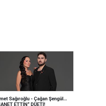
met Sağıroğlu - Çağan Şengül...
HANET ETTİN” DÜETİ!