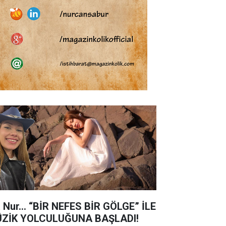
a Nur… “BİR NEFES BİR GÖLGE” İLE
ZİK YOLCULUĞUNA BAŞLADI!