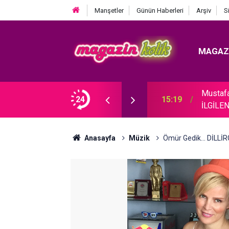
Manşetler
Günün Haberleri
Arşiv
S
MAGAZ
Mustaf
CEĞİM!"
24
15:19
İLGİLE
Anasayfa
Müzik
Ömür Gedik... DİLLİ