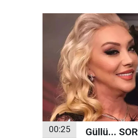
00:25
Güllü... 