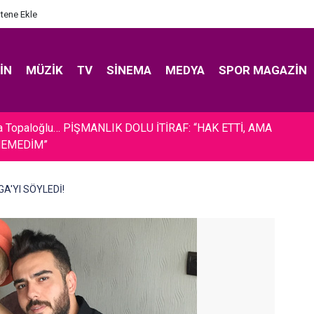
itene Ekle
IN
MÜZIK
TV
SINEMA
MEDYA
SPOR MAGAZIN
a Topaloğlu… PİŞMANLIK DOLU İTİRAF: “HAK ETTİ, AMA
NEMEDİM”
RGA'YI SÖYLEDİ!