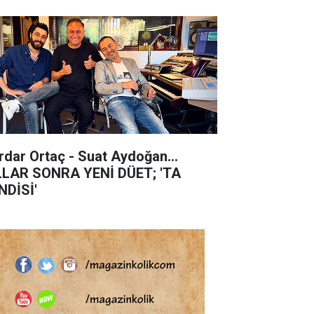
rdar Ortaç - Suat Aydoğan...
LLAR SONRA YENİ DÜET; 'TA
NDİSİ'