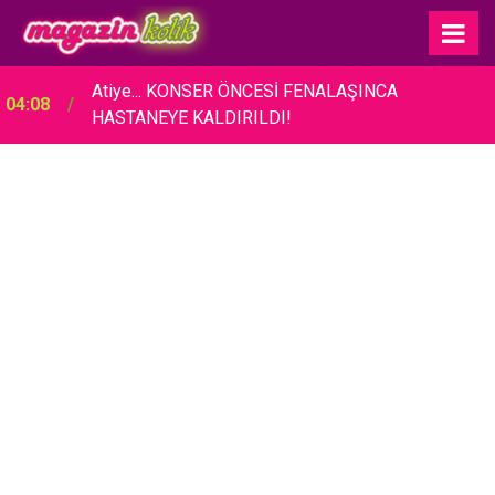
Atiye... KONSER ÖNCESİ FENALAŞINCA
04:08
HASTANEYE KALDIRILDI!