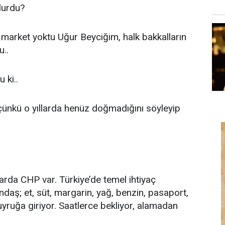
lurdu?
market yoktu Uğur Beyciğim, halk bakkalların
..
 ki..
çünkü o yıllarda henüz doğmadığını söyleyip
darda CHP var. Türkiye’de temel ihtiyaç
ndaş; et, süt, margarin, yağ, benzin, pasaport,
uyruğa giriyor. Saatlerce bekliyor, alamadan