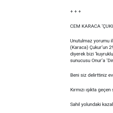
+ + +
CEM KARACA ‘ÇUKU
Unutulmaz yorumu i
(Karaca) Çukur’un 29
diyerek bizi ‘kuyrukl
sunucusu Onur’a ‘Din
Beni siz delirttiniz ev
Kırmızı ışıkta geçen 
Sahil yolundaki kaza