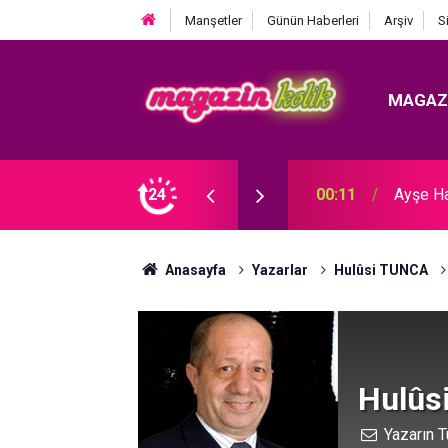
Manşetler
Günün Haberleri
Arşiv
S
MAGAZ
Ozan Bayraşa... SÜRPRİZ İŞ BİRLİĞİ!
24
23:30
Hare Sü
Anasayfa
Yazarlar
Hulûsi TUNCA
Hulûs
Yazarın T