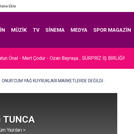
itene Ekle
IN
MÜZIK
TV
SINEMA
MEDYA
SPOR MAGAZIN
rel... SADE BİR TÖRENLE EVLENDİ!
ONUR’CUM YAĞ KUYRUKLARI MARKETLERDE DEĞİLDİ..
i TUNCA
üm Yazıları >