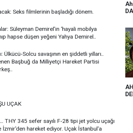
Ah
DA
acak: Seks filmlerinin başladığı dönem.
lar: Süleyman Demirel’in ‘hayali mobilya
anıp hapse düşen yeğeni Yahya Demirel..
 Ülkücü-Solcu savaşının en şiddetli yılları..
lenen Başbuğ da Milliyetçi Hareket Partisi
keş..
AH
DE
ŞU UÇAK
. THY 345 sefer sayılı F-28 tipi jet yolcu uçağı
e İzmir'den hareket ediyor. Uçak İstanbul'a