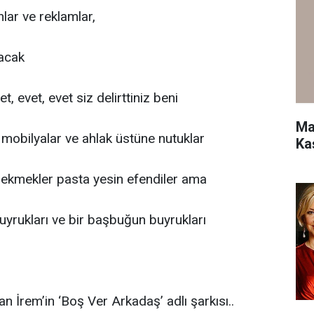
ar ve reklamlar,
bacak
vet, evet, evet siz delirttiniz beni
Ma
e mobilyalar ve ahlak üstüne nutuklar
Ka
ekmekler pasta yesin efendiler ama
kuyrukları ve bir başbuğun buyrukları
han İrem’in ‘Boş Ver Arkadaş’ adlı şarkısı..