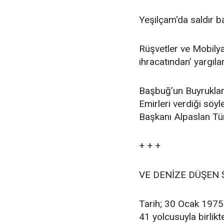
Yeşilçam'da saldır b
Rüşvetler ve Mobilya
ihracatından’ yargıl
Başbuğ’un Buyrukları:
Emirleri verdiği söy
Başkanı Alpaslan Tür
+ + +
VE DENİZE DÜŞEN 
Tarih; 30 Ocak 1975..
41 yolcusuyla birlikt