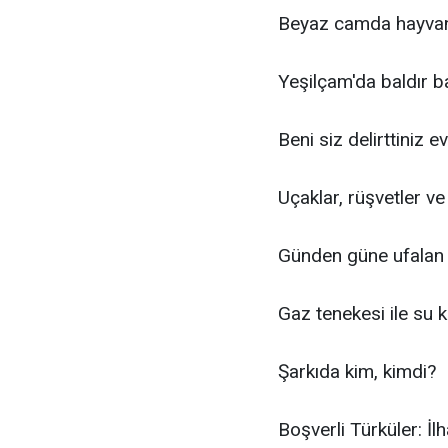
Beyaz camda hayvanl
Yeşilçam'da baldır 
Beni siz delirttiniz e
Uçaklar, rüşvetler v
Günden güne ufalan 
Gaz tenekesi ile su 
Şarkıda kim, kimdi?
Boşverli Türküler: İl