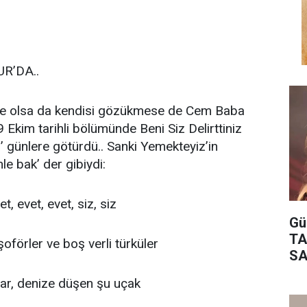
R’DA..
le olsa da kendisi gözükmese de Cem Baba
 Ekim tarihli bölümünde Beni Siz Delirttiniz
u’ günlere götürdü.. Sanki Yemekteyiz’in
le bak’ der gibiydi:
et, evet, evet, siz, siz
Gü
TA
şoförler ve boş verli türküler
SA
lar, denize düşen şu uçak