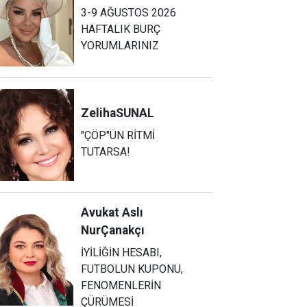
3-9 AĞUSTOS 2026
HAFTALIK BURÇ
YORUMLARINIZ
Zeliha
SUNAL
"ÇÖP"ÜN RİTMİ
TUTARSA!
Avukat Aslı
Nur
Çanakçı
İYİLİĞİN HESABI,
FUTBOLUN KUPONU,
FENOMENLERİN
ÇÜRÜMESİ