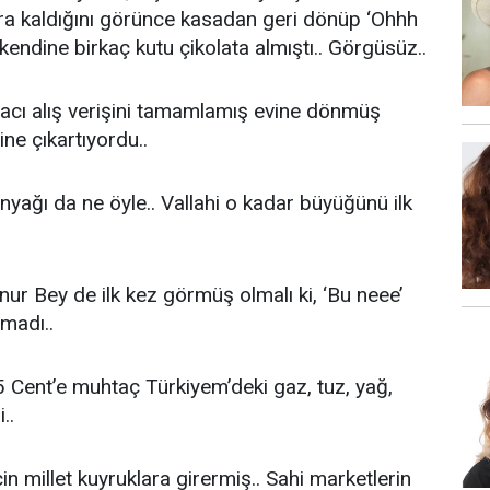
ra kaldığını görünce kasadan geri dönüp ‘Ohhh
kendine birkaç kutu çikolata almıştı.. Görgüsüz..
acı alış verişini tamamlamış evine dönmüş
ine çıkartıyordu..
ağı da ne öyle.. Vallahi o kadar büyüğünü ilk
r Bey de ilk kez görmüş olmalı ki, ‘Bu neee’
madı..
5 Cent’e muhtaç Türkiyem’deki gaz, tuz, yağ,
..
in millet kuyruklara girermiş.. Sahi marketlerin