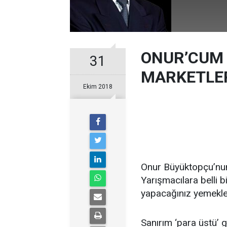
ONUR’CUM 
31
MARKETLER
Ekim 2018
Onur Büyüktopçu’nu
Yarışmacılara belli b
yapacağınız yemekler 
Sanırım ‘para üstü’ g