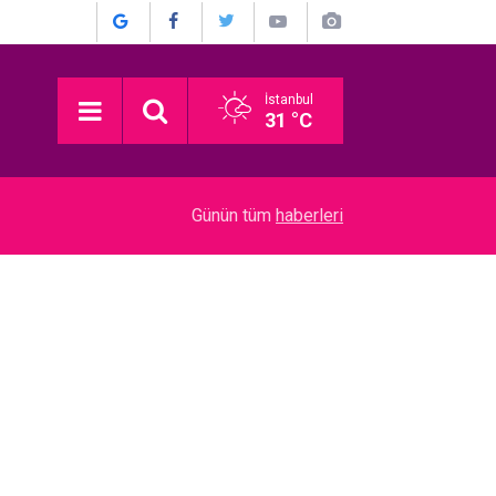
İstanbul
31 °C
22:52
Münir Özkul... İŞTE HİÇ KİMSENİN BİLMEDİĞİ 
Günün tüm
haberleri