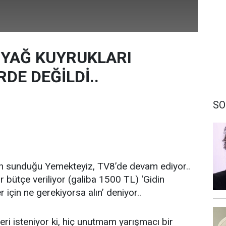
YAĞ KUYRUKLARI
DE DEĞİLDİ..
SO
n sunduğu Yemekteyiz, TV8’de devam ediyor..
ir bütçe veriliyor (galiba 1500 TL) ‘Gidin
için ne gerekiyorsa alın’ deniyor..
eri isteniyor ki, hiç unutmam yarışmacı bir