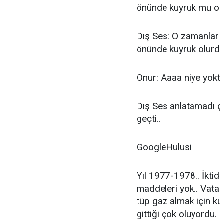
önünde kuyruk mu o
Dış Ses: O zamanlar 
önünde kuyruk olurdu
Onur: Aaaa niye yoktu
Dış Ses anlatamadı 
geçti..
GoogleHulusi
Yıl 1977-1978.. İkti
maddeleri yok.. Vata
tüp gaz almak için k
gittiği çok oluyordu.