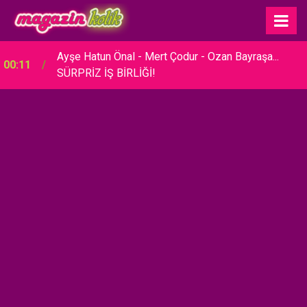
23:30
Hare Sürel... SADE BİR TÖRENLE EVLENDİ!