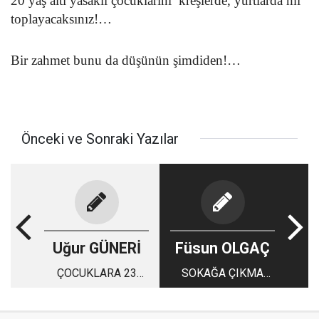
20 yaş altı yasaklı çocuklarını kreşlerde, yurtlarda mı
toplayacaksınız!…
Bir zahmet bunu da düşünün şimdiden!…
Önceki ve Sonraki Yazılar
Uğur GÜNERİ
Füsun OLGAÇ
ÇOCUKLARA 23
SOKAĞA ÇIKMA
NİSAN MEKTUBU!
YASAĞINDA
"#EVDEKAL"IP