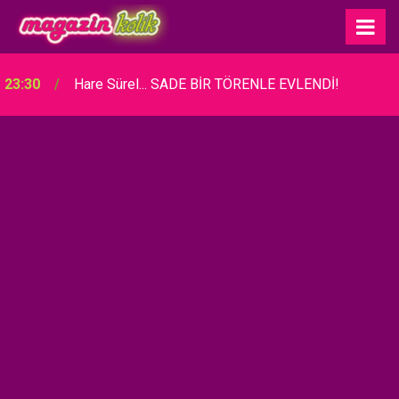
23:30
Hare Sürel... SADE BİR TÖRENLE EVLENDİ!