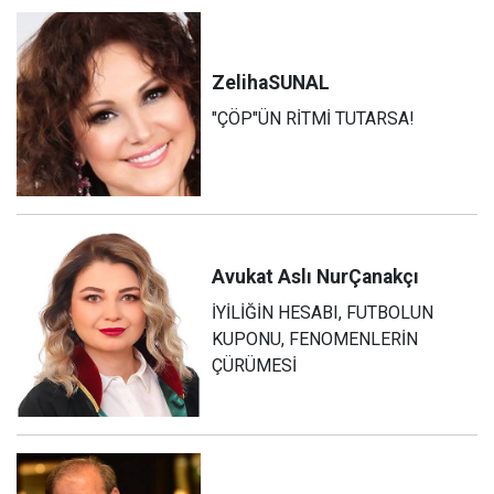
Zeliha
SUNAL
"ÇÖP"ÜN RİTMİ TUTARSA!
Avukat Aslı Nur
Çanakçı
İYİLİĞİN HESABI, FUTBOLUN
KUPONU, FENOMENLERİN
ÇÜRÜMESİ