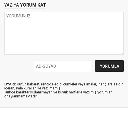
İZLENECEK FİLM
YAZIYA
YORUM KAT
REHBERİ-5
UYARI:
Küfür, hakaret, rencide edici cümleler veya imalar, inançlara saldırı
içeren, imla kuralları ile yazılmamış,
Türkçe karakter kullanılmayan ve büyük harflerle yazılmış yorumlar
onaylanmamaktadır.