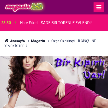
23:30
Hare Sürel... SADE BİR TÖRENLE EVLENDİ!
Anasayfa
Magazin
Özge Özpirinçci... İLGİNÇ!... NE
DEMEK İSTEDİ?