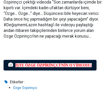
Özpirinçci çektiği videoda “Son zamanlarda içimde bir
kıpırtı var. İçimdeki kadın ufaktan dürtüyor beni,
“Özge… Özge…” diye… Düşüncesi bile heyecan verici.
Daha önce hiç yapmadığım bir şeyi yapacağım” diyor.
#DeğişmemLazım hashtag’i ile videoyu paylaştığı
andan itibaren takipçilerinden binlerce yorum alan
Özge Özpirinçci’nin ne yapacağı merak konusu…
İŞTE ÖZGE ÖZPİRİNÇCİ'NİN O VİDEOSU;
Etiketler :
Özge Özpirinçci