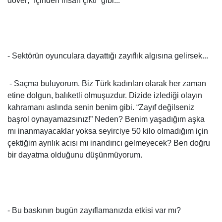
döver; “İçinden insan çıktı” gibi...
- Sektörün oyunculara dayattığı zayıflık algısına gelirsek...
- Saçma buluyorum. Biz Türk kadınları olarak her zaman
etine dolgun, balıketli olmuşuzdur. Dizide izlediği olayın
kahramanı aslında senin benim gibi. “Zayıf değilseniz
başrol oynayamazsınız!” Neden? Benim yaşadığım aşka
mı inanmayacaklar yoksa seyirciye 50 kilo olmadığım için
çektiğim ayrılık acısı mı inandırıcı gelmeyecek? Ben doğru
bir dayatma olduğunu düşünmüyorum.
- Bu baskının bugün zayıflamanızda etkisi var mı?