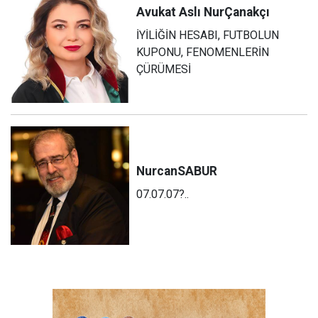
Avukat Aslı Nur
Çanakçı
İYİLİĞİN HESABI, FUTBOLUN
KUPONU, FENOMENLERİN
ÇÜRÜMESİ
Nurcan
SABUR
07.07.07?..