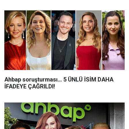
Ahbap soruşturması... 5 ÜNLÜ İSİM DAHA
İFADEYE ÇAĞRILDI!