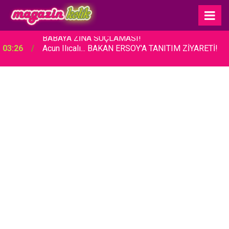
03:26
Acun Ilıcalı... BAKAN ERSOY'A TANITIM ZİYARETİ!