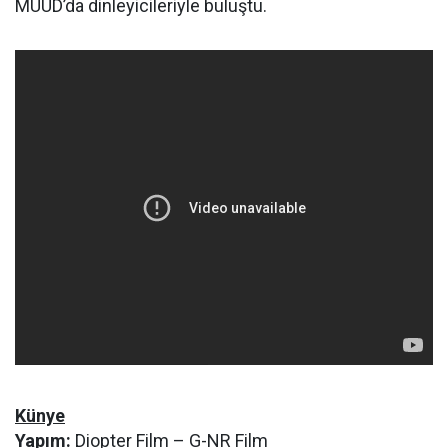
MUUD’da dinleyicileriyle buluştu.
Künye
Yapım:
Diopter Film – G-NR Film