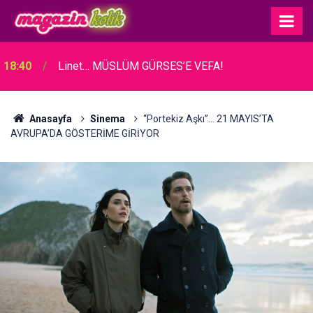
18:40
Linet… MÜSLÜM GÜRSES’E VEFA!
Anasayfa
Sinema
​​​​​​​“Portekiz Aşkı”… 21 MAYIS’TA
AVRUPA’DA GÖSTERİME GİRİYOR