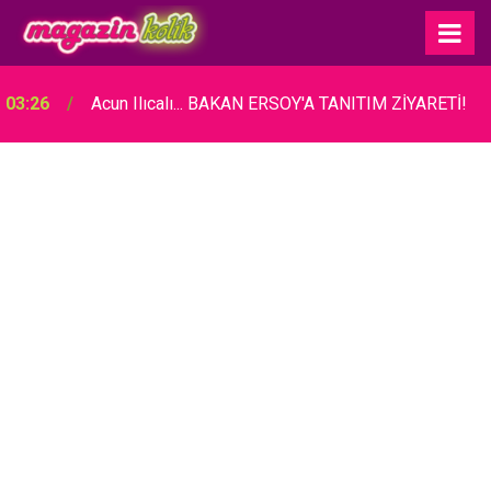
03:26
Acun Ilıcalı... BAKAN ERSOY'A TANITIM ZİYARETİ!