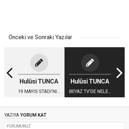
Önceki ve Sonraki Yazılar
Hulûsi TUNCA
Hulûsi TUNCA
19 MAYIS STADI’NIN
BEYAZ TV’DE NELER
KADERİNİ BAKIN
OLUYOR?
KİMDEN ÖĞRENDİM
YAZIYA
YORUM KAT