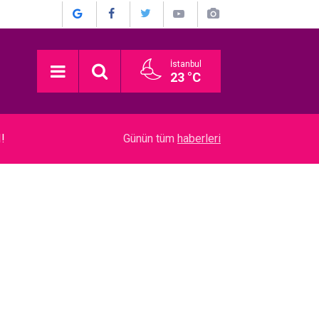
İstanbul
23 °C
03:16
Devrim Özkan... ACI GÜNÜ! HABERİ BASIN TO
Günün tüm
haberleri