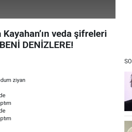
 Kayahan’ın veda şifreleri
N BENİ DENİZLERE!
SO
oldum ziyan
ede
aptım
ede
aptım