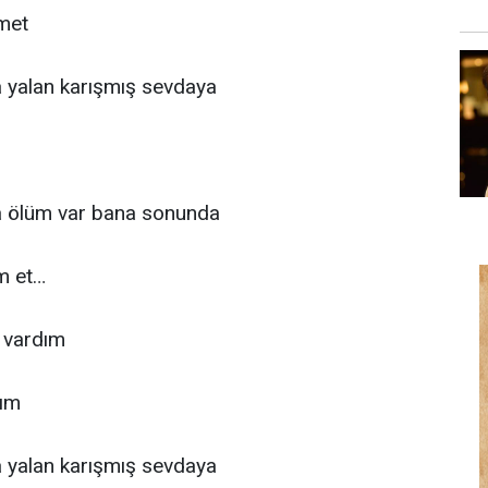
amet
a yalan karışmış sevdaya
a ölüm var bana sonunda
m et…
 vardım
dım
a yalan karışmış sevdaya