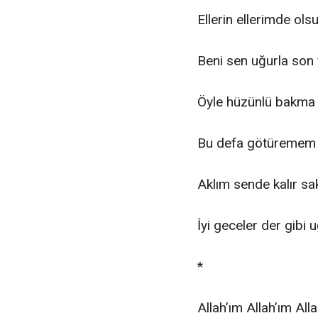
Ellerin ellerimde ol
Beni sen uğurla son
Öyle hüzünlü bakma 
Bu defa götüremem 
Aklım sende kalır sa
İyi geceler der gibi 
*
Allah’ım Allah’ım All