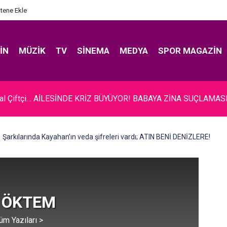
itene Ekle
IN
MÜZIK
TV
SINEMA
MEDYA
SPOR MAGAZIN
ıcalı... BAKAN ERSOY'A TANITIM ZİYARETİ!
Şarkılarında Kayahan’ın veda şifreleri vardı; ATIN BENİ DENİZLERE!
t ÖKTEM
üm Yazıları >