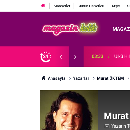
Manşetler
Günün Haberleri
Arşiv
S
MAGAZ
 KRİZ BÜYÜYOR! BABAYA ZİNA SUÇLAMASI!
24
03:26
Acun Il
Anasayfa
Yazarlar
Murat ÖKTEM
Mura
Yazarın T