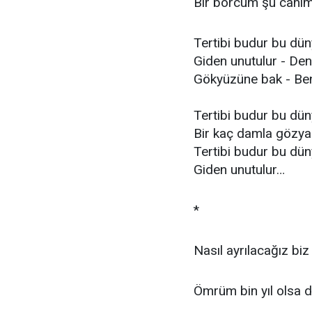
Bir borcum şu canım 
Tertibi budur bu dü
Giden unutulur - Den
Gökyüzüne bak - Ben
Tertibi budur bu dün
Bir kaç damla gözya
Tertibi budur bu dü
Giden unutulur…
*
Nasıl ayrılacağız biz
Ömrüm bin yıl olsa