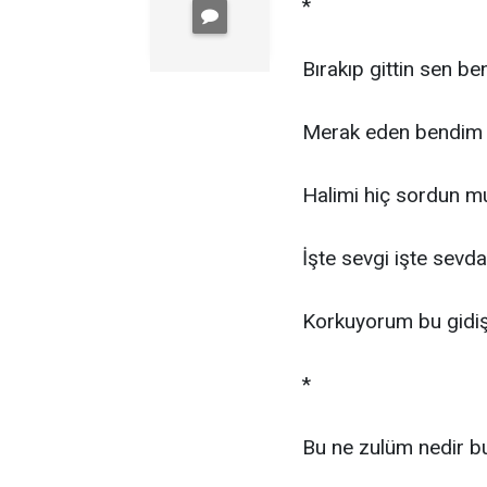
*
Bırakıp gittin sen be
Merak eden bendim 
Halimi hiç sordun mu
İşte sevgi işte sevd
Korkuyorum bu gidi
*
Bu ne zulüm nedir 