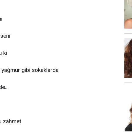
ni
seni
 ki
a yağmur gibi sokaklarda
şle…
bu zahmet