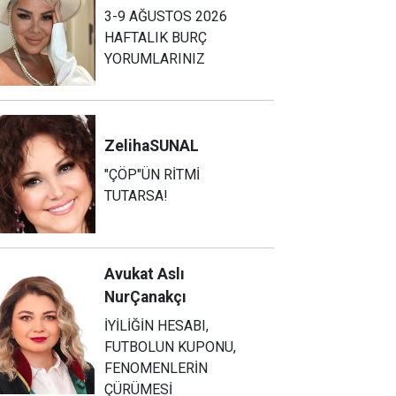
3-9 AĞUSTOS 2026
HAFTALIK BURÇ
YORUMLARINIZ
Zeliha
SUNAL
"ÇÖP"ÜN RİTMİ
TUTARSA!
Avukat Aslı
Nur
Çanakçı
İYİLİĞİN HESABI,
FUTBOLUN KUPONU,
FENOMENLERİN
ÇÜRÜMESİ