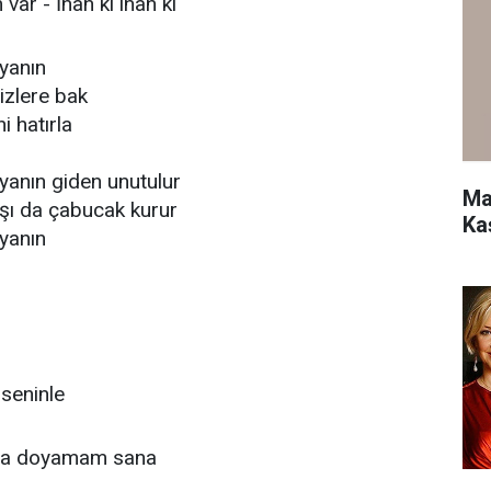
var - İnan ki inan ki
nyanın
izlere bak
i hatırla
yanın giden unutulur
Ma
şı da çabucak kurur
Ka
nyanın
 seninle
 da doyamam sana