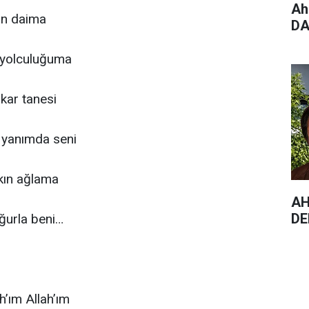
Ah
sun daima
DA
 yolculuğuma
kar tanesi
yanımda seni
kın ağlama
AH
DE
uğurla beni…
ah’ım Allah’ım