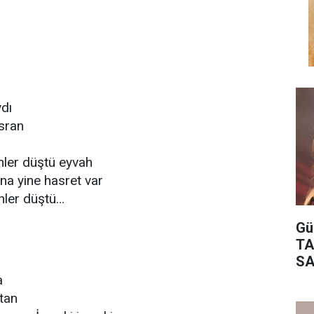
…
ydı
üsran
r
nler düştü eyvah
na yine hasret var
nler düştü…
Gü
TA
SA
a
ttan