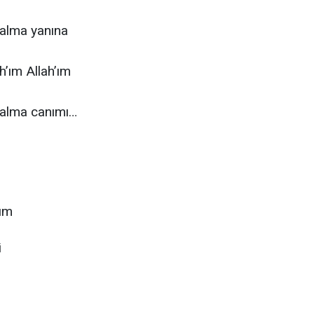
alma yanına
ah’ım Allah’ım
alma canımı…
nım
i