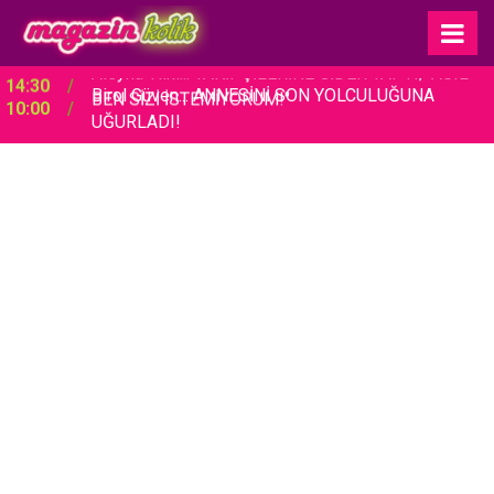
Birol Güven... ANNESİNİ SON YOLCULUĞUNA
10:00
UĞURLADI!