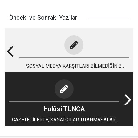
Önceki ve Sonraki Yazılar
SOSYAL MEDYA KARŞITLARI,BİLMEDİĞİNİZ
KONULARDA YORUM YAPMAYIN!
Hulûsi TUNCA
GAZETECİLERLE, SANATÇILAR; UTANMASALAR,
KOL KOLA GİRİP DANS EDECEKLER!