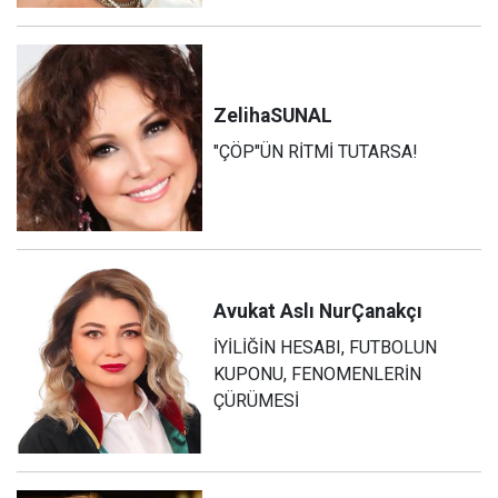
Zeliha
SUNAL
"ÇÖP"ÜN RİTMİ TUTARSA!
Avukat Aslı Nur
Çanakçı
İYİLİĞİN HESABI, FUTBOLUN
KUPONU, FENOMENLERİN
ÇÜRÜMESİ