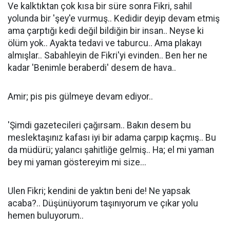
Ve kalktıktan çok kısa bir süre sonra Fikri, sahil
yolunda bir 'şey'e vurmuş.. Kedidir deyip devam etmiş
ama çarptığı kedi değil bildiğin bir insan.. Neyse ki
ölüm yok.. Ayakta tedavi ve taburcu.. Ama plakayı
almışlar.. Sabahleyin de Fikri'yi evinden.. Ben her ne
kadar 'Benimle beraberdi' desem de hava..
Amir; pis pis gülmeye devam ediyor..
'Şimdi gazetecileri çağırsam.. Bakın desem bu
meslektaşınız kafası iyi bir adama çarpıp kaçmış.. Bu
da müdürü; yalancı şahitliğe gelmiş.. Ha; el mi yaman
bey mi yaman göstereyim mi size...
Ulen Fikri; kendini de yaktın beni de! Ne yapsak
acaba?.. Düşünüyorum taşınıyorum ve çıkar yolu
hemen buluyorum..