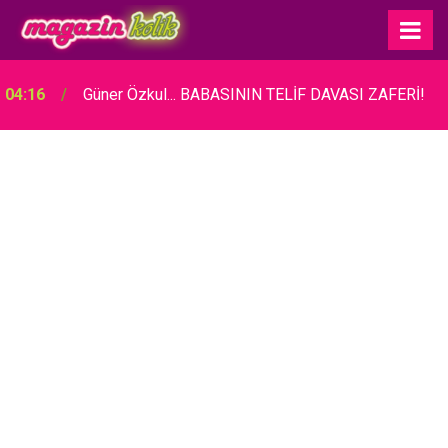
04:16
Güner Özkul... BABASININ TELİF DAVASI ZAFERİ!