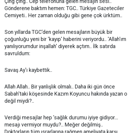
Çıng çıng.. Cep telefonuna gelen mesajın sesi..
Gönderene baktım hemen: TGC.. Türkiye Gazeteciler
Cemiyeti.. Her zaman olduğu gibi gene çok ürktüm..
Son yıllarda TGC'den gelen mesajların büyük bir
çoğunluğu yeni bir 'kayıp' haberini veriyordu.. 'Allah'ım
yanılıyorumdur inşallah' diyerek açtım.. İlk satırda
savruldum:
Savaş Ay'ı kaybettik..
Allah Allah.. Bir yanlışlık olmalı.. Daha iki gün önce
Sabah'taki köşesinde Kazım Koyuncu hakında yazan o
değil miydi?..
Verdiği mesajlar hep 'sağlık durumu iyiye gidiyor...
mesajı vermiyor muydu?.. Meğer değilmiş..
Doktorların tüm ısrarlarına rağmen ameliyata karşı