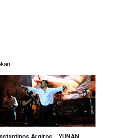
kan
nstantinos Argiros… YUNAN