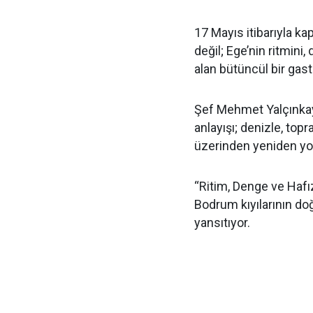
17 Mayıs itibarıyla ka
değil; Ege’nin ritmin
alan bütüncül bir ga
Şef Mehmet Yalçınkaya
anlayışı; denizle, topr
üzerinden yeniden yo
“Ritim, Denge ve Hafı
Bodrum kıyılarının doğ
yansıtıyor.