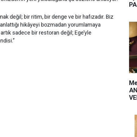
PA
k değil; bir ritim, bir denge ve bir hafızadır. Biz
 anlattığı hikâyeyi bozmadan yorumlamaya
artık sadece bir restoran değil; Ege’yle
disi.”
Me
AN
VE