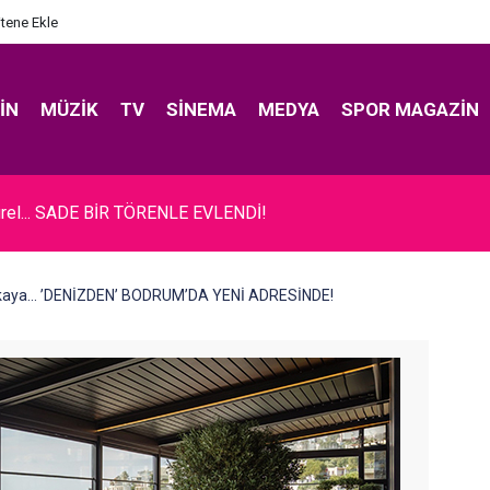
itene Ekle
IN
MÜZIK
TV
SINEMA
MEDYA
SPOR MAGAZIN
rel... SADE BİR TÖRENLE EVLENDİ!
kaya... ’DENİZDEN’ BODRUM’DA YENİ ADRESİNDE!