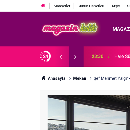
Manşetler
Günün Haberleri
Arşiv
S
MAGAZ
Ozan Bayraşa... SÜRPRİZ İŞ BİRLİĞİ!
24
23:30
Hare Sü
Anasayfa
Mekan
Şef Mehmet Yalçın