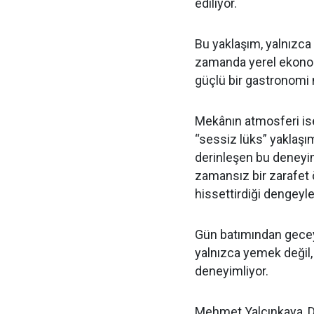
ediliyor.
Bu yaklaşım, yalnızca
zamanda yerel ekonom
güçlü bir gastronomi 
Mekânın atmosferi is
“sessiz lüks” yaklaşı
derinleşen bu deneyim
zamansız bir zarafet ö
hissettirdiği dengeyle
Gün batımından gecey
yalnızca yemek değil,
deneyimliyor.
Mehmet Yalçınkaya, De