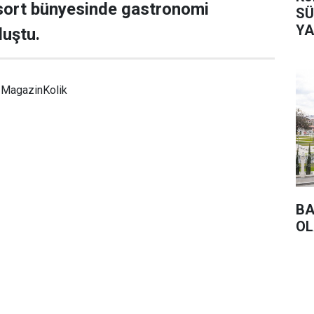
sort bünyesinde gastronomi
SÜ
YA
luştu.
MagazinKolik
BA
OL