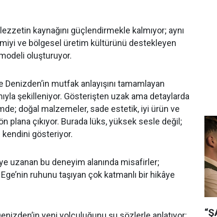
 lezzetin kaynağını güçlendirmekle kalmıyor; aynı
iyi ve bölgesel üretim kültürünü destekleyen
modeli oluşturuyor.
e Denizden’in mutfak anlayışını tamamlayan
mıyla şekilleniyor. Gösterişten uzak ama detaylarda
de; doğal malzemeler, sade estetik, iyi ürün ve
n plana çıkıyor. Burada lüks, yüksek sesle değil;
 kendini gösteriyor.
e uzanan bu deneyim alanında misafirler;
 Ege’nin ruhunu taşıyan çok katmanlı bir hikâye
“Ş
nizden’in yeni yolculuğunu şu sözlerle anlatıyor: