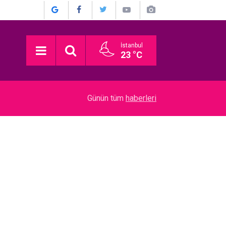
İstanbul
23 °C
22:52
Münir Özkul... İŞTE HİÇ KİMSENİN BİLMEDİĞİ 
Günün tüm
haberleri