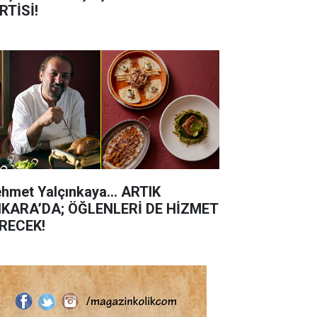
RTİSİ!
hmet Yalçınkaya… ARTIK
KARA’DA; ÖĞLENLERİ DE HİZMET
RECEK!