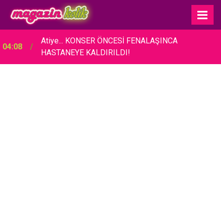
Atiye... KONSER ÖNCESİ FENALAŞINCA
04:08
HASTANEYE KALDIRILDI!