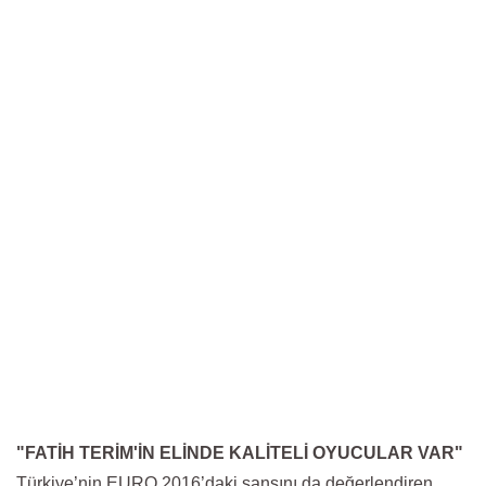
"FATİH TERİM'İN ELİNDE KALİTELİ OYUCULAR VAR"
Türkiye’nin EURO 2016’daki şansını da değerlendiren