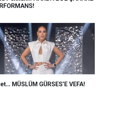
RFORMANS!
net… MÜSLÜM GÜRSES’E VEFA!