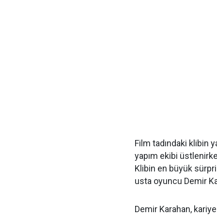
Film tadındaki klibin
yapım ekibi üstlenirk
Klibin en büyük sürpriz
usta oyuncu Demir Ka
Demir Karahan, kariyer