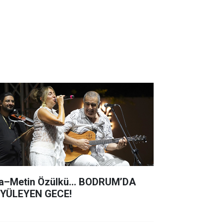
a–Metin Özülkü... BODRUM’DA
YÜLEYEN GECE!