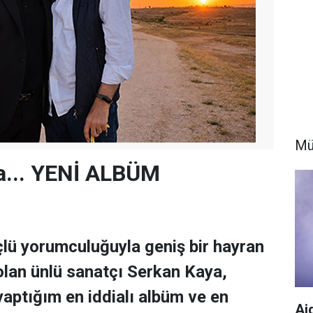
Mü
a... YENİ ALBÜM
çlü yorumculuğuyla geniş bir hayran
 olan ünlü sanatçı Serkan Kaya,
aptığım en iddialı albüm ve en
Aj