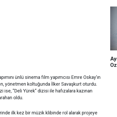
Ay
Oz
 yapımını ünlü sinema film yapımcısı Emre Oskay’ın
en, yönetmen koltuğunda İlker Savaşkurt oturdu.
i ise, “Deli Yürek” dizisi ile hafızalara kazınan
rahan oldu.
inde ilk kez bir müzik klibinde rol alarak projeye