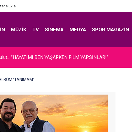
itene Ekle
IN
MÜZIK
TV
SINEMA
MEDYA
SPOR MAGAZIN
Bulut... ”HAYATIMI BEN YAŞARKEN FİLM YAPSINLAR!”
İ ALBÜM ’TANIMAM’