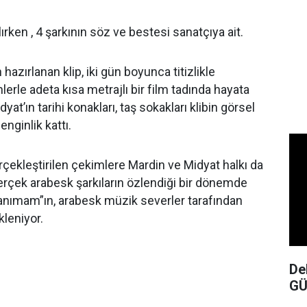
ırken , 4 şarkının söz ve bestesi sanatçıya ait.
hazırlanan klip, iki gün boyunca titizlikle
lerle adeta kısa metrajlı bir film tadında hayata
dyat’ın tarihi konakları, taş sokakları klibin görsel
nginlik kattı.
erçekleştirilen çekimlere Mardin ve Midyat halkı da
Gerçek arabesk şarkıların özlendiği bir dönemde
anımam”ın, arabesk müzik severler tarafından
kleniyor.
De
GÜ