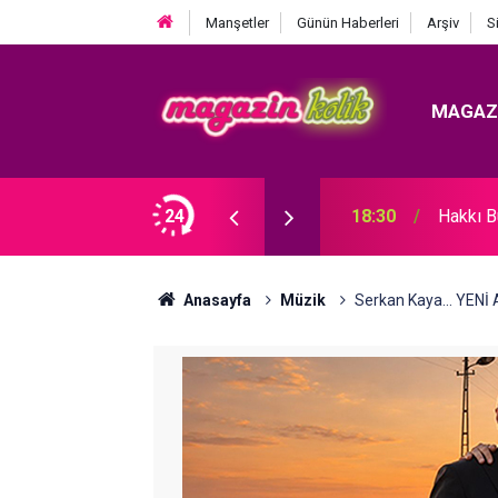
Manşetler
Günün Haberleri
Arşiv
S
MAGAZ
MİZİN 5 GÜZEL KADINI!
24
18:30
Hakkı 
Anasayfa
Müzik
Serkan Kaya... YEN