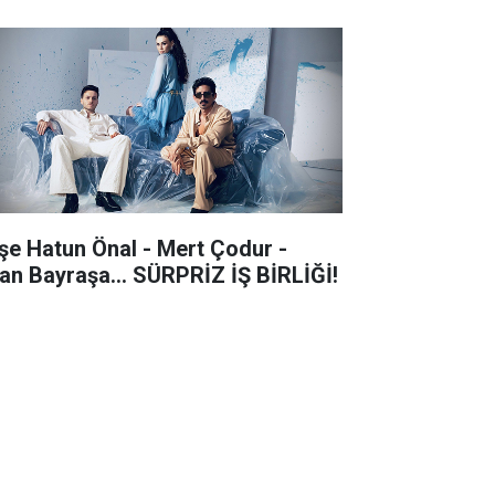
şe Hatun Önal - Mert Çodur -
an Bayraşa... SÜRPRİZ İŞ BİRLİĞİ!