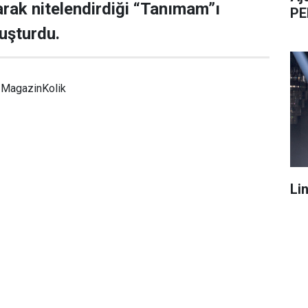
larak nitelendirdiği “Tanımam”ı
PE
luşturdu.
MagazinKolik
Li