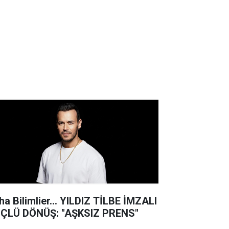
ha Bilimlier... YILDIZ TİLBE İMZALI
ÇLÜ DÖNÜŞ: "AŞKSIZ PRENS"