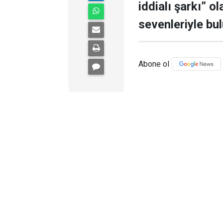
iddialı şarkı” o
sevenleriyle bu
Abone ol