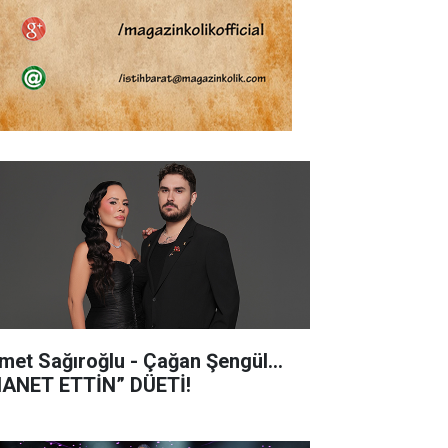
met Sağıroğlu - Çağan Şengül...
HANET ETTİN” DÜETİ!