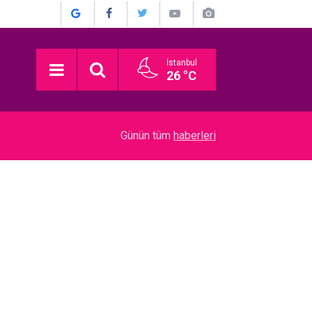
İstanbul
26 °C
18:00
Münir Özkul... KIZININ AÇTIĞI TELİF DAVASIN
Günün tüm
haberleri