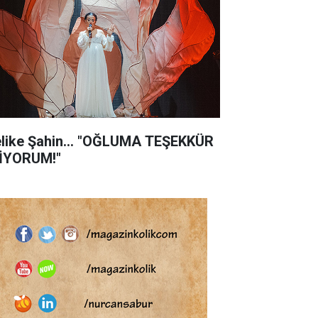
like Şahin... "OĞLUMA TEŞEKKÜR
İYORUM!"