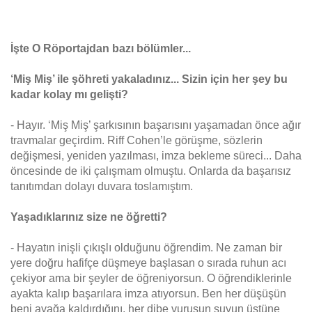
İşte O Röportajdan bazı bölümler...
‘Miş Miş’ ile şöhreti yakaladınız... Sizin için her şey bu
kadar kolay mı gelişti?
- Hayır. ‘Miş Miş’ şarkısının başarısını yaşamadan önce ağır
travmalar geçirdim. Riff Cohen’le görüşme, sözlerin
değişmesi, yeniden yazılması, imza bekleme süreci... Daha
öncesinde de iki çalışmam olmuştu. Onlarda da başarısız
tanıtımdan dolayı duvara toslamıştım.
Yaşadıklarınız size ne öğretti?
- Hayatın inişli çıkışlı olduğunu öğrendim. Ne zaman bir
yere doğru hafifçe düşmeye başlasan o sırada ruhun acı
çekiyor ama bir şeyler de öğreniyorsun. O öğrendiklerinle
ayakta kalıp başarılara imza atıyorsun. Ben her düşüşün
beni ayağa kaldırdığını, her dibe vuruşun suyun üstüne