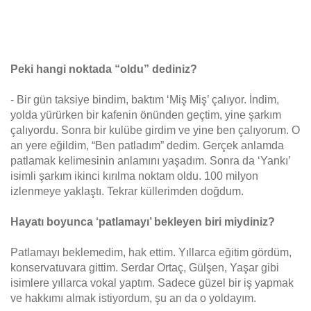
Peki hangi noktada “oldu” dediniz?
- Bir gün taksiye bindim, baktım ‘Miş Miş’ çalıyor. İndim,
yolda yürürken bir kafenin önünden geçtim, yine şarkım
çalıyordu. Sonra bir kulübe girdim ve yine ben çalıyorum. O
an yere eğildim, “Ben patladım” dedim. Gerçek anlamda
patlamak kelimesinin anlamını yaşadım. Sonra da ‘Yankı’
isimli şarkım ikinci kırılma noktam oldu. 100 milyon
izlenmeye yaklaştı. Tekrar küllerimden doğdum.
Hayatı boyunca ‘patlamayı’ bekleyen biri miydiniz?
Patlamayı beklemedim, hak ettim. Yıllarca eğitim gördüm,
konservatuvara gittim. Serdar Ortaç, Gülşen, Yaşar gibi
isimlere yıllarca vokal yaptım. Sadece güzel bir iş yapmak
ve hakkımı almak istiyordum, şu an da o yoldayım.