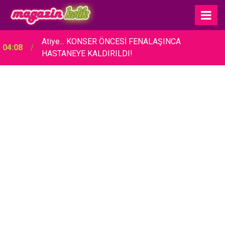
Atiye... KONSER ÖNCESİ FENALAŞINCA
04:08
HASTANEYE KALDIRILDI!