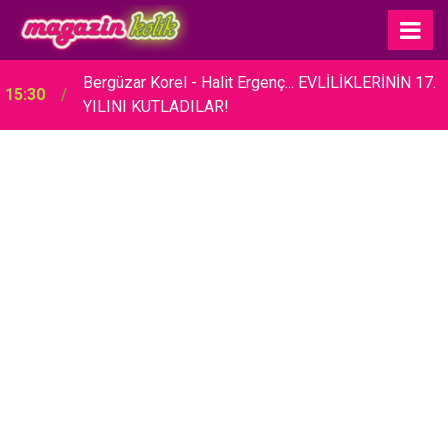
Bergüzar Korel - Halit Ergenç... EVLİLİKLERİNİN 17.
15:30
YILINI KUTLADILAR!