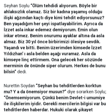
Seyhan Soylu
“Ölüm tehdidi alıyorum. Böyle bir
ahlaksızlık olamaz. Siz bir kadına yaşamış olduğu
ilişki ağzından kaçtı diye kimi tehdit ediyorsunuz?
Ben yaşadığım her şeyi ispatlayabilirim. Ayrıca da
İzzet asla inkar edemez demiyorum. Emin olun
inkar etmez. Benim onurumu ayaklar altına da asla
almaz. Biz 30 yıl önce birbirimizi ölesiye sevdik.
Yaşandı ve bitti. Benim üzerimden kimsede İzzet
Yıldızhan’ ı asla belden aşağı vuramaz. Asla da
kimseye linç ettirmem. Ona gelecek her sözünde
merminin de önünde siper olurum. Herkes de bunu
bilsin”
dedi.
Nurettin Soydan
“Seyhan bu tehditlerden korktun
mu? Y a da önemsiyor musun?”
diye sorarken Soylu;
“Önemsemiyorum. Çünkü benim Devlet-i umumiye
ile ilişkilerim iyidir. Gerekli mercilerin bilgisi var bu
tehditlerden haberdar. Hukuki olarak şikayet