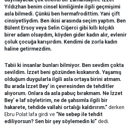
Yıldızhan benim cinsel kimliğimle ilgili geçmişimi
asla bilmedi. Çünkü ben hermafrodittim. Yani çift
cinsiyetliydim. Ben ikisi arasında seçim yaptım. Ben
Bülent Ersoy veya Selin Ciğerci gibi kıllı kılçıklı
birer adam olsaydım, köyden gider kadın alır, evlenir
çoluk çocuğa karışırdım. Kendimi de zorla kadın
haline getirmezdim.
Tabii ki insanlar bunları bilmiyor. Ben sevdim çokta
sevildim. İzzet beni gözünden kıskanırdı. Yaşamış
olduğum duygularla ilgili asla ortaya birini atmam.
Bu arada İzzet Bey’ in çevresinden de tehditler
alıyorum. Onlara da asla pabuç bırakmam. Ne İzzet
Bey’ e laf söyletirim, ne de şahsımla ilgili bir
hakarete, tehdide vallahi ortalığı kaldırırım.”
derken
Ebru Polat lafa girdi ve
“Ne sebep ile tehdit
ediliyorsun? Sen bir şey söylemedin ki”
dedi.