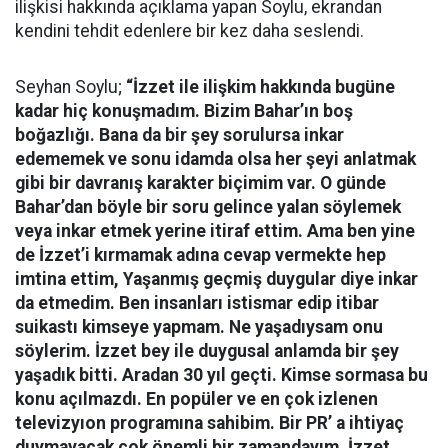
ilişkisi hakkında açıklama yapan Soylu, ekrandan
kendini tehdit edenlere bir kez daha seslendi.
Seyhan Soylu;
“İzzet ile ilişkim hakkında bugüne
kadar hiç konuşmadım. Bizim Bahar’ın boş
boğazlığı. Bana da bir şey sorulursa inkar
edememek ve sonu idamda olsa her şeyi anlatmak
gibi bir davranış karakter biçimim var. O günde
Bahar’dan böyle bir soru gelince yalan söylemek
veya inkar etmek yerine itiraf ettim. Ama ben yine
de İzzet’i kırmamak adına cevap vermekte hep
imtina ettim, Yaşanmış geçmiş duygular diye inkar
da etmedim. Ben insanları istismar edip itibar
suikastı kimseye yapmam. Ne yaşadıysam onu
söylerim. İzzet bey ile duygusal anlamda bir şey
yaşadık bitti. Aradan 30 yıl geçti. Kimse sormasa bu
konu açılmazdı. En popüler ve en çok izlenen
televizyıon programına sahibim. Bir PR’ a ihtiyaç
duymayacak çok önemli bir zamandayım. İzzet