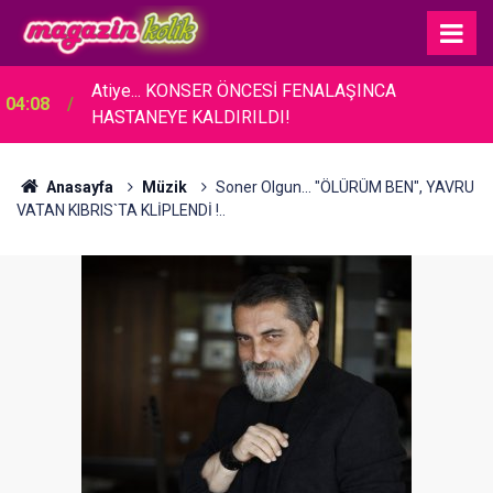
Atiye... KONSER ÖNCESİ FENALAŞINCA
04:08
HASTANEYE KALDIRILDI!
Anasayfa
Müzik
Soner Olgun... "ÖLÜRÜM BEN", YAVRU
VATAN KIBRIS`TA KLİPLENDİ !..