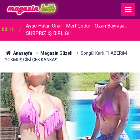
23:30
Hare Sürel... SADE BİR TÖRENLE EVLENDİ!
Anasayfa
Magazin Güzeli
Songül Karlı..."HABERİM
YOKMUŞ GİBİ ÇEK KANKA!"