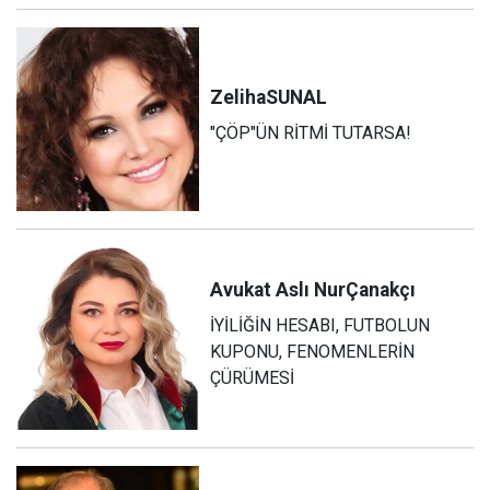
Zeliha
SUNAL
"ÇÖP"ÜN RİTMİ TUTARSA!
Avukat Aslı Nur
Çanakçı
İYİLİĞİN HESABI, FUTBOLUN
KUPONU, FENOMENLERİN
ÇÜRÜMESİ