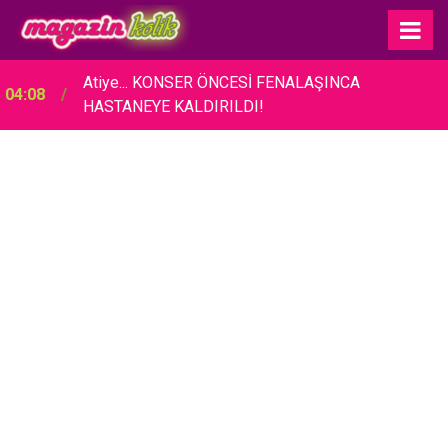
Atiye... KONSER ÖNCESİ FENALAŞINCA
04:08
HASTANEYE KALDIRILDI!