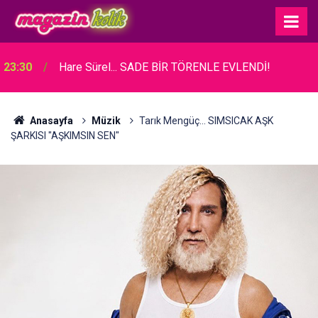
23:30
Hare Sürel... SADE BİR TÖRENLE EVLENDİ!
Anasayfa
Müzik
Tarık Mengüç... SIMSICAK AŞK
ŞARKISI "AŞKIMSIN SEN"