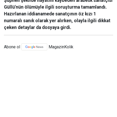
Şüpheli şekilde hayatını kaybeden arabesk sanatçısı
Güllü'nün ölümüyle ilgili soruşturma tamamlandı.
Hazırlanan iddianamede sanatçının öz kızı 1
numaralı sanık olarak yer alırken, olayla ilgili dikkat
çeken detaylar da dosyaya girdi.
Abone ol
MagazinKolik