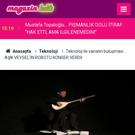
Mustafa Topaloğlu… PİŞMANLIK DOLU İTİRAF:
15:19
“HAK ETTİ, AMA İLGİLENEMEDİM”
Anasayfa
Teknoloji
Teknoloji ile sanatın buluşması..
AŞIK VEYSEL'İN ROBOTU KONSER VERDİ!