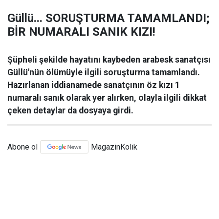
Güllü... SORUŞTURMA TAMAMLANDI;
BİR NUMARALI SANIK KIZI!
Şüpheli şekilde hayatını kaybeden arabesk sanatçısı
Güllü'nün ölümüyle ilgili soruşturma tamamlandı.
Hazırlanan iddianamede sanatçının öz kızı 1
numaralı sanık olarak yer alırken, olayla ilgili dikkat
çeken detaylar da dosyaya girdi.
Abone ol
MagazinKolik