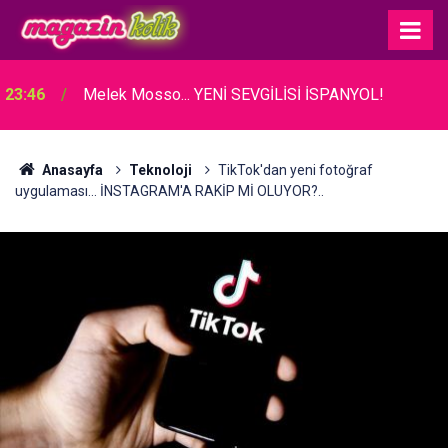
23:46
Melek Mosso... YENİ SEVGİLİSİ İSPANYOL!
Anasayfa
Teknoloji
TikTok'dan yeni fotoğraf
uygulaması... İNSTAGRAM'A RAKİP Mİ OLUYOR?..