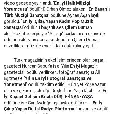
video gecede yayınlandı.
‘En İyi Halk Müziği
Yorumcusu’
ödülünü Orhan Ölmez alırken,
‘En Başarılı
Türk Müziği Sanatçısı’
ödülüne Ayhan Aşan layık
görüldü. "
En İyi Çıkış Yapan Kadın Pop Müzik
Sanatçısı
"ödülünü başarılı ses
Çilem Duman
aldı. Pozitif enerjisiyle "Sinerji" şarkısını da sahnede
ödülünü aldıktan sonra seslendiren Çilem Duman
davetlilere müzikle enerji dolu dakikalar yaşattı.
Türk magazininin ekol isimlerinden olan, başarılı
gazeteci Nurcan Sabur’a ise ‘Yılın En İyi Magazin
gazetecisi’ ödülü verilirken, fotoğraf sanatçısı Ali
Eşitmez’e
‘Yılın En İyi Fotoğraf Sanatçısı ve
Yönetmeni’
ödülü takdim edildi. Hürriyet köşe yazarı
olan ve çıkarmış olduğu Düşle-İnan-Yaşa kitabı ile
‘En
İyi Kişisel Gelişim Kitabı DÜŞLE-İNAN-YAŞA’
ödülüne ise Can Aydoğmuş layık görülürken,
‘En İyi
Çıkış Yapan Dijital Radyo Platformu’
unvanı ve ödülü