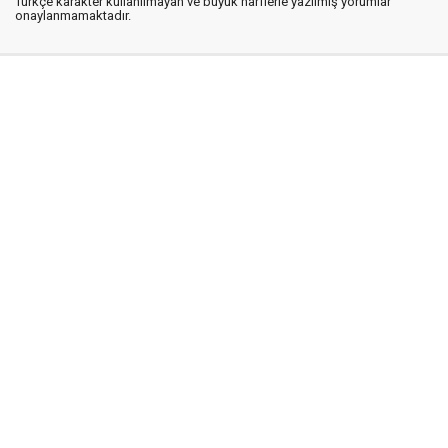
Türkçe karakter kullanılmayan ve büyük harflerle yazılmış yorumlar
onaylanmamaktadır.