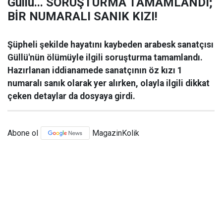
Güllü... SORUŞTURMA TAMAMLANDI;
BİR NUMARALI SANIK KIZI!
Şüpheli şekilde hayatını kaybeden arabesk sanatçısı
Güllü'nün ölümüyle ilgili soruşturma tamamlandı.
Hazırlanan iddianamede sanatçının öz kızı 1
numaralı sanık olarak yer alırken, olayla ilgili dikkat
çeken detaylar da dosyaya girdi.
Abone ol
MagazinKolik