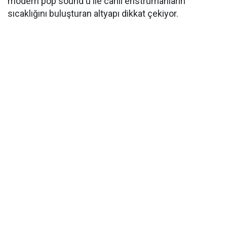
modern pop sound'u ile canlı enstrümanların
sıcaklığını buluşturan altyapı dikkat çekiyor.