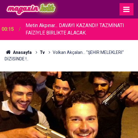
23:46
Melek Mosso... YENİ SEVGİLİSİ İSPANYOL!
Anasayfa
Tv
Volkan Akçalan... "ŞEHİR MELEKLERİ"
DİZİSİNDE !..