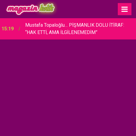
Mustafa Topaloğlu… PİŞMANLIK DOLU İTİRAF:
15:19
“HAK ETTİ, AMA İLGİLENEMEDİM”