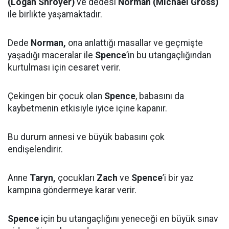
(Logan Shroyer)
ve dedesi
Norman (Michael Gross)
ile birlikte yaşamaktadır.
Dede
Norman,
ona anlattığı masallar ve geçmişte
yaşadığı maceralar ile
Spence
’in bu utangaçlığından
kurtulması için cesaret verir.
Çekingen bir çocuk olan
Spence
, babasını da
kaybetmenin etkisiyle iyice içine kapanır.
Bu durum annesi ve büyük babasını çok
endişelendirir.
Anne
Taryn,
çocukları
Zach
ve
Spence
’i bir yaz
kampına göndermeye karar verir.
Spence
için bu utangaçlığını yeneceği en büyük sınav