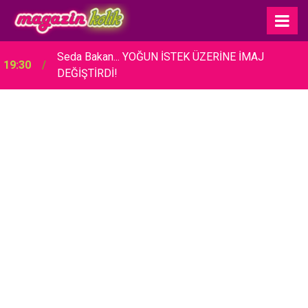
Seda Bakan... YOĞUN İSTEK ÜZERİNE İMAJ
19:30
DEĞİŞTİRDİ!