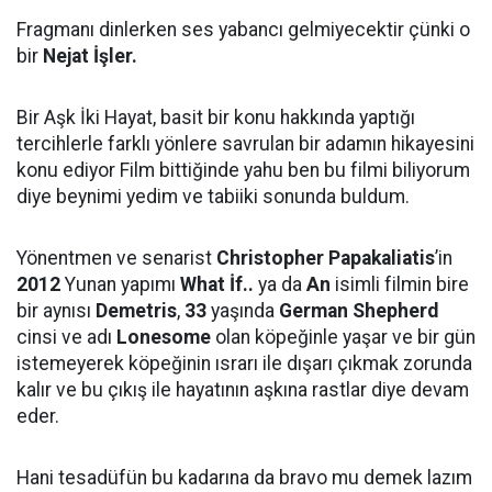
Fragmanı dinlerken ses yabancı gelmiyecektir çünki o
bir
Nejat İşler.
Bir Aşk İki Hayat, basit bir konu hakkında yaptığı
tercihlerle farklı yönlere savrulan bir adamın hikayesini
konu ediyor Film bittiğinde yahu ben bu filmi biliyorum
diye beynimi yedim ve tabiiki sonunda buldum.
Yönentmen ve senarist
Christopher Papakaliatis
’in
2012
Yunan yapımı
What İf..
ya da
An
isimli filmin bire
bir aynısı
Demetris
,
33
yaşında
German Shepherd
cinsi ve adı
Lonesome
olan köpeğinle yaşar ve bir gün
istemeyerek köpeğinin ısrarı ile dışarı çıkmak zorunda
kalır ve bu çıkış ile hayatının aşkına rastlar diye devam
eder.
Hani tesadüfün bu kadarına da bravo mu demek lazım