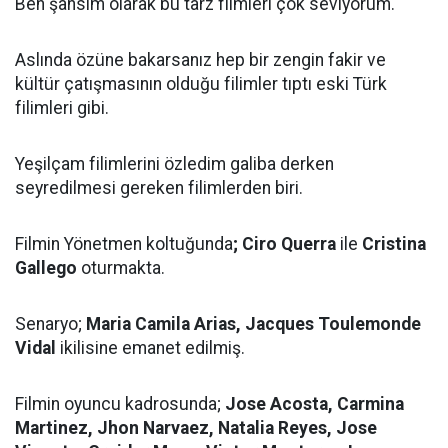
Ben şahsım olarak bu tarz filmleri çok seviyorum.
Aslında özüne bakarsanız hep bir zengin fakir ve
kültür çatışmasının olduğu filimler tıptı eski Türk
filimleri gibi.
Yeşilçam filimlerini özledim galiba derken
seyredilmesi gereken filimlerden biri.
Filmin Yönetmen koltuğunda
;
Ciro Querra
ile
Cristina
Gallego
oturmakta.
Senaryo;
Maria Camila Arias, Jacques Toulemonde
Vidal
ikilisine emanet edilmiş.
Filmin oyuncu kadrosunda;
Jose Acosta, Carmina
Martinez, Jhon Narvaez, Natalia Reyes, Jose