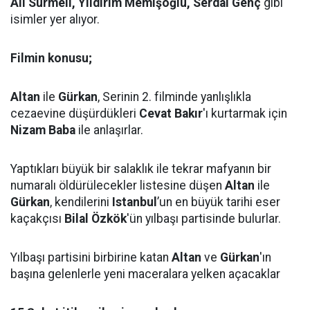
Ali Sürmeli, Yıldırım Memişoğlu, Serdal Genç
gibi
isimler yer alıyor.
Filmin konusu;
Altan
ile
Gürkan
, Serinin 2. filminde yanlışlıkla
cezaevine düşürdükleri
Cevat Bakır
'ı kurtarmak için
Nizam Baba
ile anlaşırlar.
Yaptıkları büyük bir salaklık ile tekrar mafyanın bir
numaralı öldürülecekler listesine düşen
Altan
ile
Gürkan
, kendilerini
Istanbul
’un en büyük tarihi eser
kaçakçısı
Bilal Özkök
'ün yılbaşı partisinde bulurlar.
Yılbaşı partisini birbirine katan
Altan
ve
Gürkan
'ın
başına gelenlerle yeni maceralara yelken açacaklar