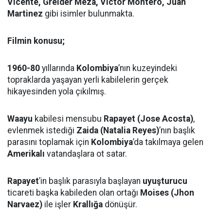
Vicente, Greider Meza, Victor Montero, Juan
Martinez
gibi isimler bulunmakta.
Filmin konusu;
1960-80
yıllarında
Kolombiya
’nın kuzeyindeki
topraklarda yaşayan yerli kabilelerin gerçek
hikayesinden yola çıkılmış.
Waayu
kabilesi mensubu
Rapayet (Jose Acosta)
,
evlenmek istediği
Zaida (Natalia Reyes)
’nın başlık
parasını toplamak için
Kolombiya
’da takılmaya gelen
Amerikalı
vatandaşlara ot satar.
Rapayet
’in başlık parasıyla başlayan
uyuşturucu
ticareti başka kabileden olan ortağı
Moises (Jhon
Narvaez)
ile işler
Krallığa
dönüşür.