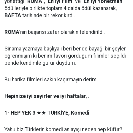
yönettiği “
ROMA
”, “
En İyi Film
” ve "
En İyi Yönetmen
"
ödülleriyle birlikte toplam
4
dalda ödül kazanarak,
BAFTA
tarihinde bir rekor kırdı.
ROMA
’nın başarısı zafer olarak nitelendirildi.
Sinama yazmaya başlıyalı beri bende bayağı bir şeyler
öğrenmişim ki benim favori gördüğüm filimler seçildi
bende kendimle gurur duydum.
Bu harika filmleri sakın kaçırmayın derim.
Hepinize iyi seyirler ve iyi haftalar
, .
1- HEP YEK 3
★★
TÜRKİYE, Komedi
Yahu biz Türklerin komedi anlayışı neden hep küfür?