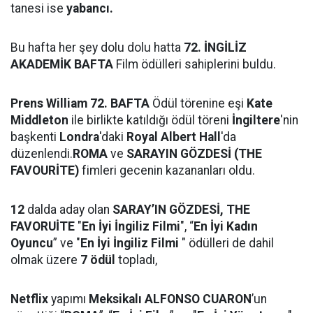
tanesi ise
yabancı.
Bu hafta her şey dolu dolu hatta
72. İNGİLİZ
AKADEMİK BAFTA
Film ödülleri sahiplerini buldu.
Prens William
72. BAFTA
Ödül törenine eşi
Kate
Middleton
ile birlikte katıldığı ödül töreni
İngiltere
'nin
başkenti
Londra
'daki
Royal Albert Hall
'da
düzenlendi.
ROMA
ve
SARAYIN GÖZDESİ (THE
FAVOURİTE)
fimleri gecenin kazananları oldu.
12
dalda aday olan
SARAY’IN GÖZDESİ, THE
FAVORUİTE
"
En İyi İngiliz Filmi
", “
En İyi Kadın
Oyuncu
” ve "
En İyi İngiliz Filmi
" ödülleri de dahil
olmak üzere
7 ödül
topladı,
Netflix
yapımı
Meksikalı
ALFONSO CUARON
’un