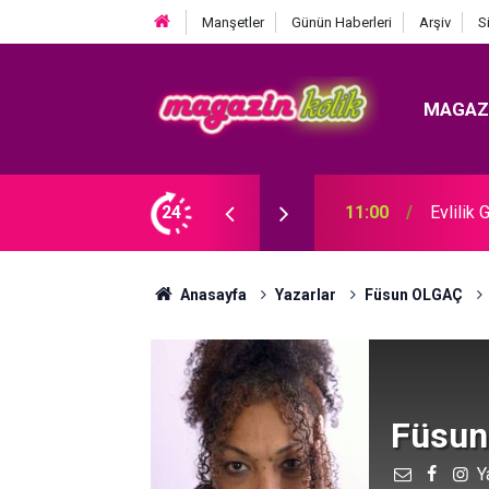
Manşetler
Günün Haberleri
Arşiv
S
MAGAZ
ICAKLIĞI EKRANA TAŞINIYOR!
24
10:30
Cansev
Anasayfa
Yazarlar
Füsun OLGAÇ
Füsun
Y