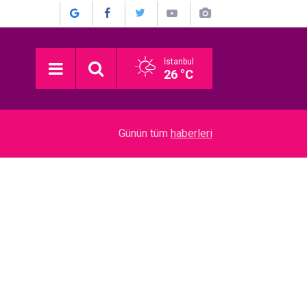
İstanbul
26 °C
Ülkü Hilal Çiftçi... BABASINDAN SUÇ DUYURU
10:00
Günün tüm
haberleri
AŞK YAŞADI İDDİASI!