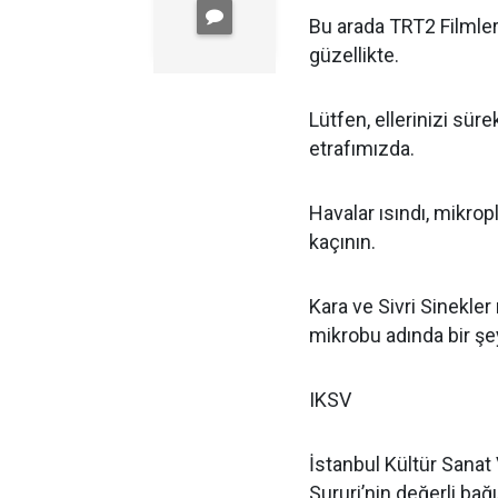
Bu arada TRT2 Filmleri
güzellikte.
Lütfen, ellerinizi süre
etrafımızda.
Havalar ısındı, mikro
kaçının.
Kara ve Sivri Sinekle
mikrobu adında bir şey
IKSV
İstanbul Kültür Sanat 
Sururi’nin değerli bağ