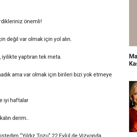
rdikleriniz önemli!
çin değil var olmak için yol alın.
Ma
 iyilikte yaptıran tek meta.
Ka
lmadık ama var olmak için birileri bizi yok etmeye
e iyi haftalar
kalın derim..
 istedim “Yıldız Tozu” 22 Eylül de Vizyonda