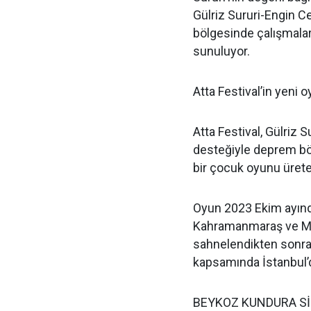
Gülriz Sururi-Engin C
bölgesinde çalışmala
sunuluyor.
Atta Festival’in yen
Atta Festival, Gülriz 
desteğiyle deprem böl
bir çocuk oyunu üre
Oyun 2023 Ekim ayında
Kahramanmaraş ve Mal
sahnelendikten sonra 
kapsamında İstanbul’
BEYKOZ KUNDURA Sİ