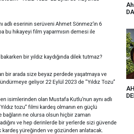
Ah
DA
nı adlı eserinin serüveni Ahmet Sönmez’in 6
a bu hikayeyi film yaparmısın demesi ile
akarken bir yıldız kaydığında dilek tutmaz?
arı bir arada size beyaz perdede yaşatmaya ve
şündürmeye geliyor 22 Eylül 2023 de “Yıldız Tozu”
AH
DE
nen isimlerinden olan Mustafa Kutlu’nun aynı adlı
Yıldız tozu” filmi kardeş olmanın en güçlü
 bağların ne olursa olsun hiçbir zaman
dığını ve hep derinlerde bir yerlerde sizi güvende
çük kardeş yüreğinden ve gözünden anlatacak.