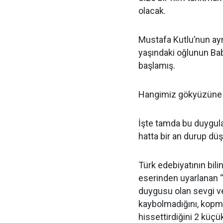
olacak.
Mustafa Kutlu’nun ay
yaşındaki oğlunun Bab
başlamış.
Hangimiz gökyüzüne b
İşte tamda bu duygul
hatta bir an durup dü
Türk edebiyatının bili
eserinden uyarlanan “
duygusu olan sevgi ve
kaybolmadığını, kopma
hissettirdiğini 2 kü