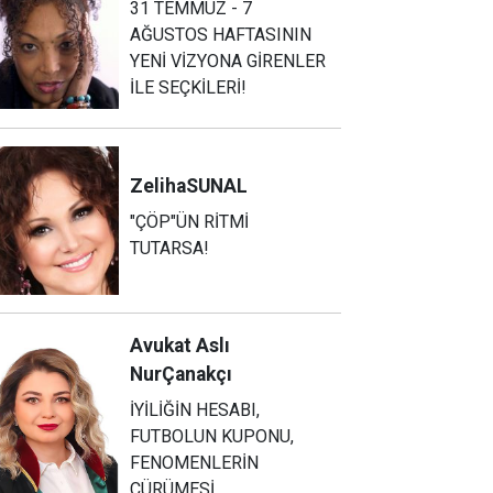
31 TEMMUZ - 7
AĞUSTOS HAFTASININ
YENİ VİZYONA GİRENLER
İLE SEÇKİLERİ!
Zeliha
SUNAL
"ÇÖP"ÜN RİTMİ
TUTARSA!
Avukat Aslı
Nur
Çanakçı
İYİLİĞİN HESABI,
FUTBOLUN KUPONU,
FENOMENLERİN
ÇÜRÜMESİ