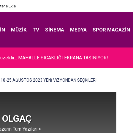
itene Ekle
IN
MÜZIK
TV
SINEMA
MEDYA
SPOR MAGAZIN
er... YOĞUM BAKIMDA; SÖZLERİ YÜREK DAĞLADI!
18-25 AĞUSTOS 2023 YENİ VİZYONDAN SEÇKİLER!
 OLGAÇ
azarın Tüm Yazıları >