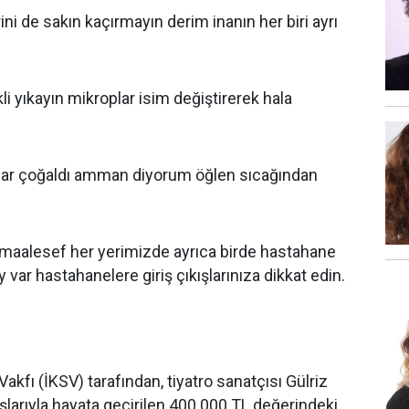
ni de sakın kaçırmayın derim inanın her biri ayrı
kli yıkayın mikroplar isim değiştirerek hala
plar çoğaldı amman diyorum öğlen sıcağından
r maalesef her yerimizde ayrıca birde hastahane
 var hastahanelere giriş çıkışlarınıza dikkat edin.
Vakfı (İKSV) tarafından, tiyatro sanatçısı Gülriz
ışlarıyla hayata geçirilen 400.000 TL değerindeki