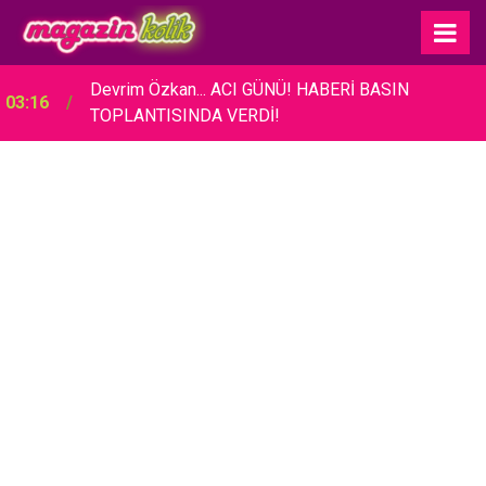
Devrim Özkan... ACI GÜNÜ! HABERİ BASIN
03:16
TOPLANTISINDA VERDİ!