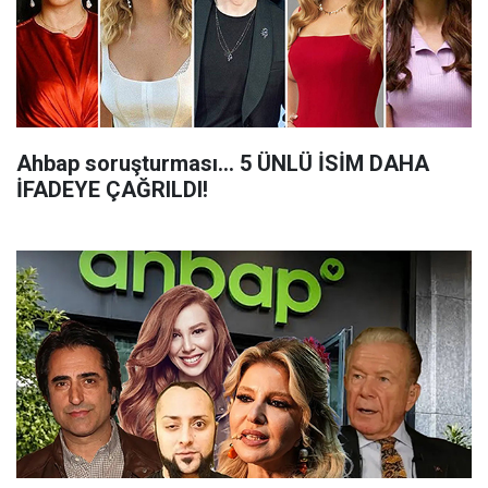
Ahbap soruşturması... 5 ÜNLÜ İSİM DAHA
İFADEYE ÇAĞRILDI!