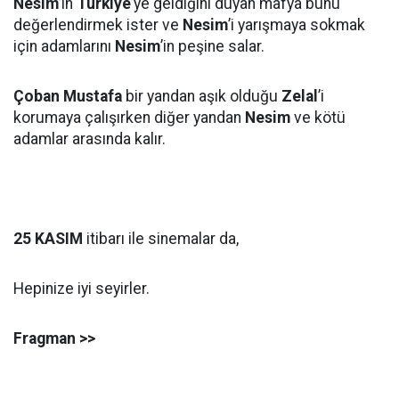
Nesim
’in
Türkiye
’ye geldiğini duyan mafya bunu
değerlendirmek ister ve
Nesim
’i yarışmaya sokmak
için adamlarını
Nesim
’in peşine salar.
Çoban Mustafa
bir yandan aşık olduğu
Zelal
’i
korumaya çalışırken diğer yandan
Nesim
ve kötü
adamlar arasında kalır.
25 KASIM
itibarı ile sinemalar da,
Hepinize iyi seyirler.
Fragman >>