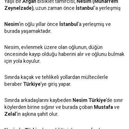
Yaşlı bir
Afgan
bisiklet tamircisi,
Nesim (Muharrem
Zeynelzade)
, uzun zaman önce
İstanbu
l'a yerleşmiş
Nesim
’in oğlu yıllar önce
İstanbul
’a yerleşmiş ve
burada yaşamaktadır.
Nesim, evlenmek üzere olan oğlunun, düğün
öncesinde kayıp olduğu haberini alır ve oğlunu bulmak
için yola koyulur.
Sınırda kaçak ve tehlikeli yollardan mültecilerle
beraber
Türkiye
’ye giriş yapar.
Sınırda arkadaşlarını kaybeden
Nesim
Türkiye
’de sınır
köylerden birine sığınır ve burada çoban
Mustafa
ve
Zelal
’in aşkına şahit olur.