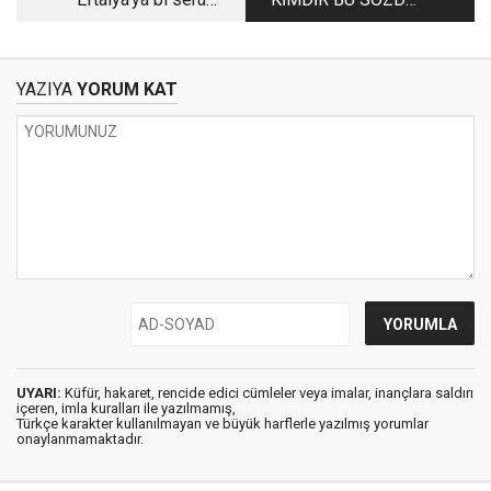
bağladılar.. Sanırsın
ANKARA
bahçe hortumu!
TÜRKÜCÜLERİ?
YAZIYA
YORUM KAT
UYARI:
Küfür, hakaret, rencide edici cümleler veya imalar, inançlara saldırı
içeren, imla kuralları ile yazılmamış,
Türkçe karakter kullanılmayan ve büyük harflerle yazılmış yorumlar
onaylanmamaktadır.