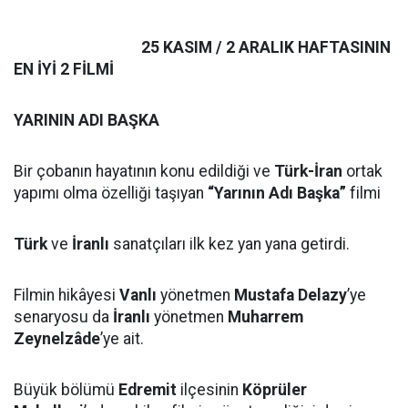
25 KASIM / 2 ARALIK HAFTASININ
EN İYİ 2 FİLMİ
YARININ ADI BAŞKA
Bir çobanın hayatının konu edildiği ve
Türk-İran
ortak
yapımı olma özelliği taşıyan
“Yarının Adı Başka”
filmi
Türk
ve
İranlı
sanatçıları ilk kez yan yana getirdi.
Filmin hikâyesi
Vanlı
yönetmen
Mustafa Delazy
’ye
senaryosu da
İranlı
yönetmen
Muharrem
Zeynelzâde
’ye ait.
Büyük bölümü
Edremit
ilçesinin
Köprüler