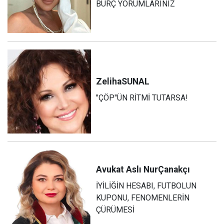
BURÇ YORUMLARINIZ
Zeliha
SUNAL
"ÇÖP"ÜN RİTMİ TUTARSA!
Avukat Aslı Nur
Çanakçı
İYİLİĞİN HESABI, FUTBOLUN
KUPONU, FENOMENLERİN
ÇÜRÜMESİ