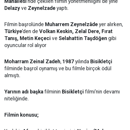
Mahallesi
’nde çekilen filmin yönetmenliğini de yine
Delazy
ve
Zeynelzade
yaptı.
Filmin başrolünde
Muharrem Zeynelzâde
yer alırken,
Türkiye
’den de
Volkan Keskin, Zelal Dere, Fırat
Tanış,
Metin Keçeci
ve
Selahattin Taşdöğen
gibi
oyuncular rol alıyor
Moharram Zeinal Zadeh
,
1987
yılında
Bisikletçi
filminde başrol oynamış ve bu filmle birçok ödül
almıştı.
Yarının adı başka
filminin
Bisikletçi
filmi’nin devamı
niteliğinde.
Filmin konusu;