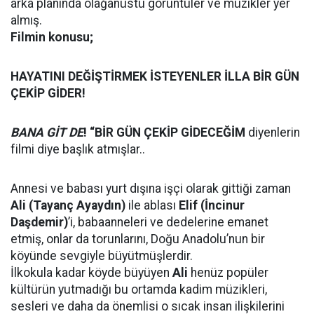
arka planında olağanüstü görüntüler ve müzikler yer
almış.
Filmin konusu;
HAYATINI DEĞİŞTİRMEK İSTEYENLER İLLA BİR GÜN
ÇEKİP GİDER!
BANA GİT DE
! “BİR GÜN ÇEKİP GİDECEĞİM
diyenlerin
filmi diye başlık atmışlar..
Annesi ve babası yurt dışına işçi olarak gittiği zaman
Ali
(Tayanç Ayaydın)
ile ablası
Elif (İncinur
Daşdemir)
’i, babaanneleri ve dedelerine emanet
etmiş, onlar da torunlarını, Doğu Anadolu’nun bir
köyünde sevgiyle büyütmüşlerdir.
İlkokula kadar köyde büyüyen
Ali
henüz popüler
kültürün yutmadığı bu ortamda kadim müzikleri,
sesleri ve daha da önemlisi o sıcak insan ilişkilerini