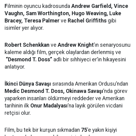
F
ilminin oyuncu kadrosunda
Andrew Garfield, Vince
Vaughn, Sam Worthington, Hugo Weaving, Luke
Bracey,
Teresa Palmer
ve
Rachel Griffiths
gibi
isimler yer alıyor.
Robert Schenkkan
ve
Andrew Knight
’ın senaryosunu
kaleme aldığı film, gerçek olaylardan derlenmiş ve
“Desmond T. Doss”
adlı bir sıhhiyeci er’in hikayesini
anlatıyor.
İkinci Dünya Savaşı
sırasında Amerikan Ordusu’ndan
Medic Desmond T. Doss, Okinawa Savaşı
’nda görev
yaparken insanları öldürmeyi reddeder ve Amerikan
tarihinin ilk
Onur Madalyası
’na layık görülen vicdani
retçisi olur.
Film, bu tek bir kurşun sıkmadan
75
'e yakın kişiyi