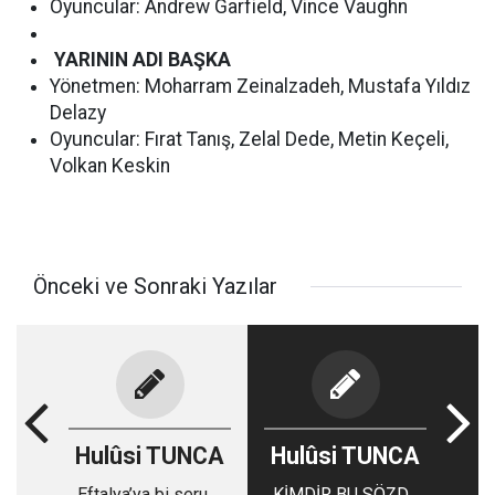
Oyuncular: Andrew Garfield, Vince Vaughn
YARININ ADI BAŞKA
Yönetmen: Moharram Zeinalzadeh, Mustafa Yıldız
Delazy
Oyuncular: Fırat Tanış, Zelal Dede, Metin Keçeli,
Volkan Keskin
Önceki ve Sonraki Yazılar
Hulûsi TUNCA
Hulûsi TUNCA
Eftalya’ya bi serum
KİMDİR BU SÖZDE