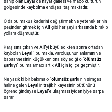
sahip olan
Leyal
de hayat gailesi ve maço kültürün
gölgesinde kaybolma endişesi taşımaktadır.
O da bu makus kaderini değiştirmek ve yeteneklerinin
peşinden gitmek için
Ali
gibi her şeyi arkasında bırakıp
yollara düşmüştür.
Karşısına çıkan ve
Ali’
yi büyüledikten sonra ortadan
kaybolan
Leyal’
i bulmakla, varoluşunun anlamını ve
babaannesinin küçükken ona söylediği o “
ölümsüz
şarkıyı
” bulma amacı artık
Ali
için iç içe geçmiştir.
Ne yazık ki bir bakıma o “
ölümsüz şarkı
’nın simgesi
haline gelen
Leyal
’in trajik hikayesinin bütününü
öğrendiğindeyse
Leyal’
e ulaşması iyiden iyiye sarpa
sarar.