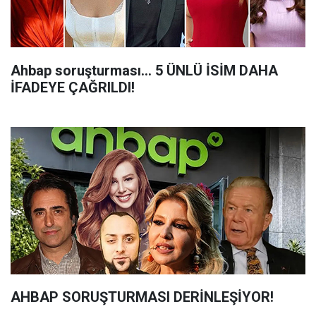
Ahbap soruşturması... 5 ÜNLÜ İSİM DAHA
İFADEYE ÇAĞRILDI!
AHBAP SORUŞTURMASI DERİNLEŞİYOR!