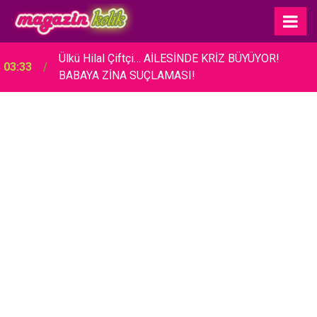
Ülkü Hilal Çiftçi… AİLESİNDE KRİZ BÜYÜYOR!
03:33
BABAYA ZİNA SUÇLAMASI!