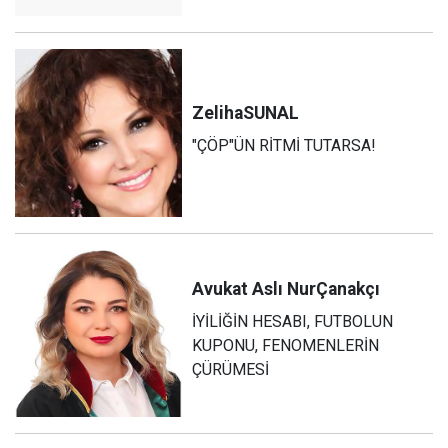
Zeliha
SUNAL
"ÇÖP"ÜN RİTMİ TUTARSA!
Avukat Aslı Nur
Çanakçı
İYİLİĞİN HESABI, FUTBOLUN
KUPONU, FENOMENLERİN
ÇÜRÜMESİ