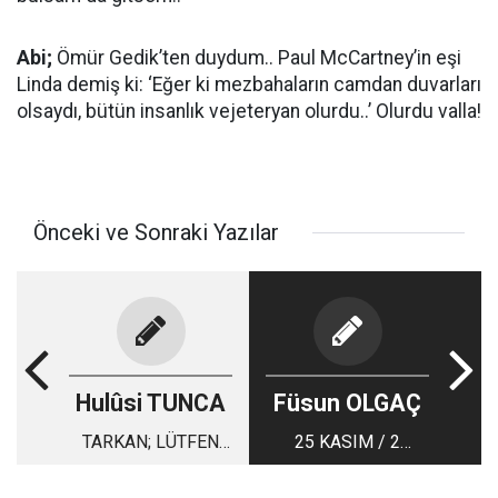
Abi;
Ömür Gedik’ten duydum.. Paul McCartney’in eşi
Linda demiş ki: ‘Eğer ki mezbahaların camdan duvarları
olsaydı, bütün insanlık vejeteryan olurdu..’ Olurdu valla!
Önceki ve Sonraki Yazılar
Hulûsi TUNCA
Füsun OLGAÇ
TARKAN; LÜTFEN
25 KASIM / 2
ŞARKILARINI
ARALIK VİZYON
YASAKLAR MISIN?
TAKVİMİ