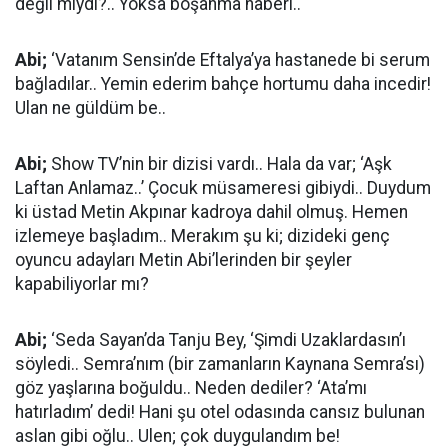
değil miydi?.. Yoksa boşanma haberi..
Abi;
‘Vatanım Sensin’de Eftalya’ya hastanede bi serum
bağladılar.. Yemin ederim bahçe hortumu daha incedir!
Ulan ne güldüm be..
Abi;
Show TV’nin bir dizisi vardı.. Hala da var; ‘Aşk
Laftan Anlamaz..’ Çocuk müsameresi gibiydi.. Duydum
ki üstad Metin Akpınar kadroya dahil olmuş. Hemen
izlemeye başladım.. Merakım şu ki; dizideki genç
oyuncu adayları Metin Abi’lerinden bir şeyler
kapabiliyorlar mı?
Abi;
‘Seda Sayan’da Tanju Bey, ‘Şimdi Uzaklardasın’ı
söyledi.. Semra’nım (bir zamanların Kaynana Semra’sı)
göz yaşlarına boğuldu.. Neden dediler? ‘Ata’mı
hatırladım’ dedi! Hani şu otel odasında cansız bulunan
aslan gibi oğlu.. Ulen; çok duygulandım be!