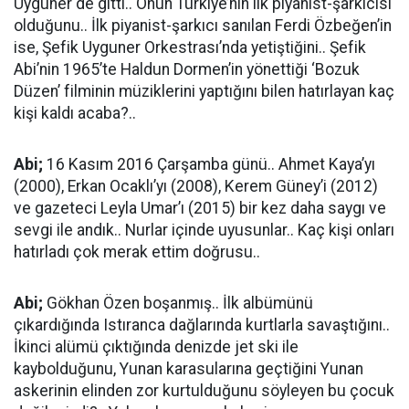
Uyguner de gitti.. Onun Türkiye’nin ilk piyanist-şarkıcısı
olduğunu.. İlk piyanist-şarkıcı sanılan Ferdi Özbeğen’in
ise, Şefik Uyguner Orkestrası’nda yetiştiğini.. Şefik
Abi’nin 1965’te Haldun Dormen’in yönettiği ‘Bozuk
Düzen’ filminin müziklerini yaptığını bilen hatırlayan kaç
kişi kaldı acaba?..
Abi;
16 Kasım 2016 Çarşamba günü.. Ahmet Kaya’yı
(2000), Erkan Ocaklı’yı (2008), Kerem Güney’i (2012)
ve gazeteci Leyla Umar’ı (2015) bir kez daha saygı ve
sevgi ile andık.. Nurlar içinde uyusunlar.. Kaç kişi onları
hatırladı çok merak ettim doğrusu..
Abi;
Gökhan Özen boşanmış.. İlk albümünü
çıkardığında Istıranca dağlarında kurtlarla savaştığını..
İkinci alümü çıktığında denizde jet ski ile
kaybolduğunu, Yunan karasularına geçtiğini Yunan
askerinin elinden zor kurtulduğunu söyleyen bu çocuk