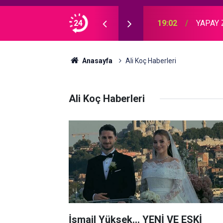
ABERİ BASIN TOPLANTISINDA VERDİ!
24
19:02
YAPAY 
Anasayfa
Ali Koç Haberleri
Ali Koç Haberleri
İsmail Yüksek... YENİ VE ESKİ