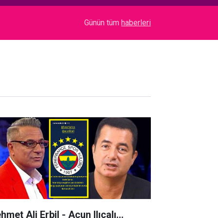
17:30
Bilgesu Erenus... SON YOLCULUĞUNA UĞURLA
Günün tüm
haberleri
hmet Ali Erbil - Acun Ilıcalı…