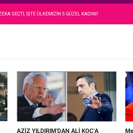
ZEKA SEÇTİ; İŞTE ÜLKEMİZİN 5 GÜZEL KADINI!
AZİZ YILDIRIM'DAN ALİ KOÇ'A
Me