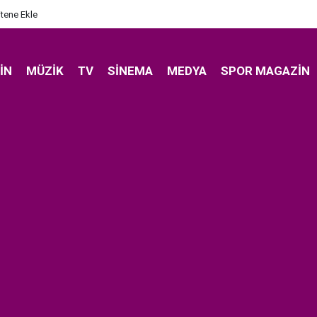
itene Ekle
IN
MÜZIK
TV
SINEMA
MEDYA
SPOR MAGAZIN