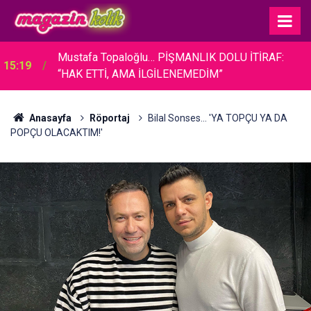
Mustafa Topaloğlu… PİŞMANLIK DOLU İTİRAF:
15:19
“HAK ETTİ, AMA İLGİLENEMEDİM”
Anasayfa
Röportaj
Bilal Sonses... 'YA TOPÇU YA DA
POPÇU OLACAKTIM!'