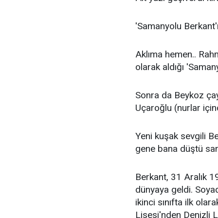
'Samanyolu Berkant'ı
Aklıma hemen.. Rah
olarak aldığı 'Samanyo
Sonra da Beykoz çayı
Uçaroğlu (nurlar için
Yeni kuşak sevgili Be
gene bana düştü san
Berkant, 31 Aralık 1
dünyaya geldi. Soyad
ikinci sınıfta ilk ol
Lisesi'nden Denizli Li