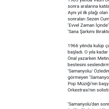
sonra aralarına katıl
Aynı yıl ilk plağı ol
sonraları Sezen Cumh
'Evvel Zaman İçinde'y
'Sana Şarkımı Bıraktım
1966 yılında kulüp ça
başladı. O yıla kada
Önal yazarken Meti
bestesini seslendirme
'Samanyolu/ Özledim S
görmeyen 'Samanyolu
Pop Müziği'nin başya
Orkestrası'nın solisti
'Samanyolu'dan sonr