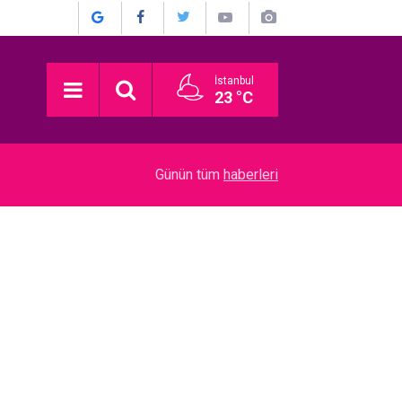
İstanbul
23 °C
22:52
Münir Özkul... İŞTE HİÇ KİMSENİN BİLMEDİĞİ 
Günün tüm
haberleri