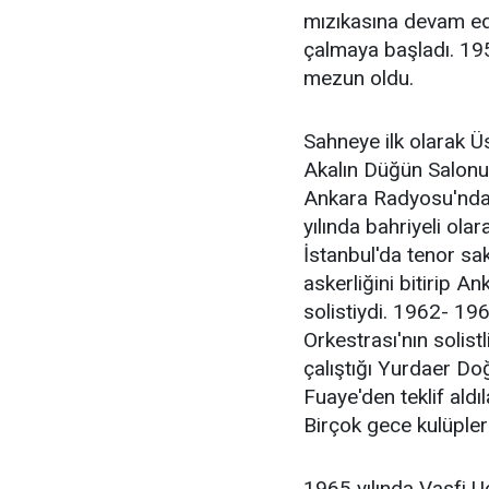
mızıkasına devam ed
çalmaya başladı. 19
mezun oldu.
Sahneye ilk olarak Ü
Akalın Düğün Salonu'
Ankara Radyosu'nda
yılında bahriyeli ola
İstanbul'da tenor sa
askerliğini bitirip A
solistiydi. 1962- 196
Orkestrası'nın solistl
çalıştığı Yurdaer Do
Fuaye'den teklif aldı
Birçok gece kulüpler
1965 yılında Vasfi Uç