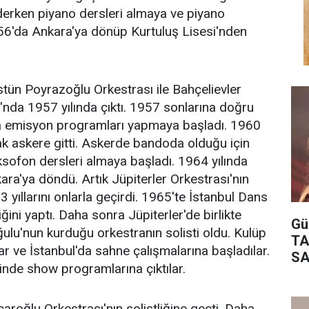
erken piyano dersleri almaya ve piyano
56'da Ankara'ya dönüp Kurtuluş Lisesi'nden
stün Poyrazoğlu Orkestrası ile Bahçelievler
nda 1957 yılında çıktı. 1957 sonlarına doğru
 emisyon programları yapmaya başladı. 1960
rak askere gitti. Askerde bandoda olduğu için
ksofon dersleri almaya başladı. 1964 yılında
nkara'ya döndü. Artık Jüpiterler Orkestrası'nın
3 yıllarını onlarla geçirdi. 1965'te İstanbul Dans
iğini yaptı. Daha sonra Jüpiterler'de birlikte
Gü
ğulu'nun kurduğu orkestranın solisti oldu. Kulüp
TA
lar ve İstanbul'da sahne çalışmalarına başladılar.
SA
inde show programlarına çıktılar.
aroğlu Orkestrası'nın solistliğine geçti. Daha