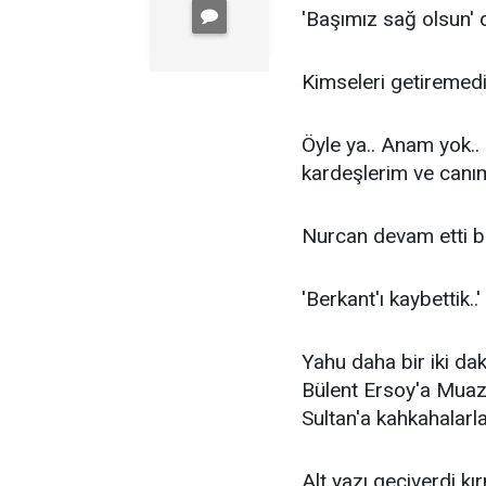
'Başımız sağ olsun' d
Kimseleri getiremedi
Öyle ya.. Anam yok..
kardeşlerim ve canım
Nurcan devam etti bu
'Berkant'ı kaybettik..'
Yahu daha bir iki da
Bülent Ersoy'a Muazz
Sultan'a kahkahalarla
Alt yazı geçiverdi kır