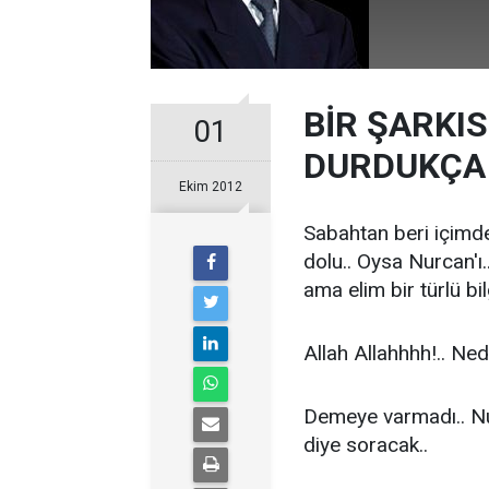
BİR ŞARKIS
01
DURDUKÇA 
Ekim 2012
Sabahtan beri içimde 
dolu.. Oysa Nurcan'ı
ama elim bir türlü bi
Allah Allahhhh!.. Nedir
Demeye varmadı.. Nur
diye soracak..