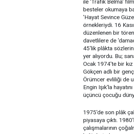
ile 'Trafik Belma' fi
besteler okumaya ba
'Hayat Sevince Güzel'
örnekleriydi. 16 Ka
düzenlenen bir tören
davetlilere de 'damad
45'lik plâkta sözleri
yer alıyordu. Bu; sana
Ocak 1974'te bir kı
Gökçen adlı bir genç
Örümcer evliliği de
Engin Işık'la hayatın
üçüncü çocuğu dünya
1975'de son plâk ça
piyasaya çıktı. 1980'
çalışmalarının çoğal