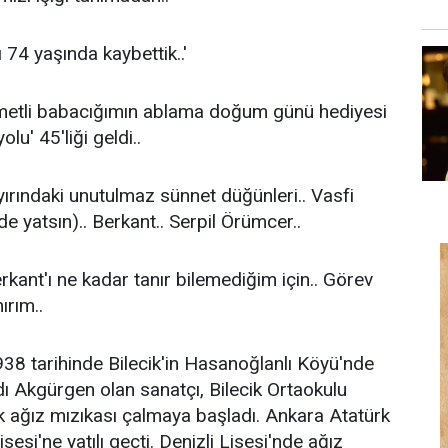
 74 yaşında kaybettik..'
metli babacığımın ablama doğum günü hediyesi
lu' 45'liği geldi..
rındaki unutulmaz sünnet düğünleri.. Vasfi
de yatsın).. Berkant.. Serpil Örümcer..
rkant'ı ne kadar tanır bilemediğim için.. Görev
ırım..
938 tarihinde Bilecik'in Hasanoğlanlı Köyü'nde
ı Akgürgen olan sanatçı, Bilecik Ortaokulu
arak ağız mızıkası çalmaya başladı. Ankara Atatürk
sesi'ne yatılı geçti. Denizli Lisesi'nde ağız