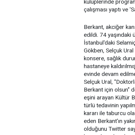
kulüplerinde progra
çalışması yaptı ve 'S
Berkant, akciğer kans
edildi. 74 yaşındaki
İstanbul'daki Selam
Gökben, Selçuk Ural v
konsere, sağlık dur
hastaneye kaldırılmış
evinde devam edilmesi
Selçuk Ural, "Doktor
Berkant için olsun" 
eşini arayan Kültür 
türlü tedavinin yapılm
kararı ile taburcu o
eden Berkant'ın yakı
olduğunu Twitter say