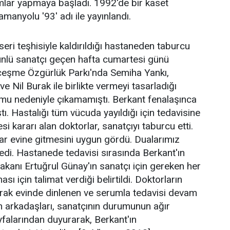
mlar yapmaya başladı. 1992'de bir kaset
amanyolu '93' adı ile yayınlandı.
eri teşhisiyle kaldırıldığı hastaneden taburcu
 ünlü sanatçı geçen hafta cumartesi günü
içeşme Özgürlük Parkı'nda Semiha Yankı,
e Nil Burak ile birlikte vermeyi tasarladığı
umu nedeniyle çıkamamıştı. Berkant fenalaşınca
tı. Hastalığı tüm vücuda yayıldığı için tedavisine
 kararı alan doktorlar, sanatçıyı taburcu etti.
lar evine gitmesini uygun gördü. Dualarımız
dedi. Hastanede tedavisi sırasında Berkant'ın
Bakanı Ertuğrul Günay'ın sanatçı için gereken her
ası için talimat verdiği belirtildi. Doktorların
larak evinde dinlenen ve serumla tedavisi devam
n arkadaşları, sanatçının durumunun ağır
falarından duyurarak, Berkant'ın