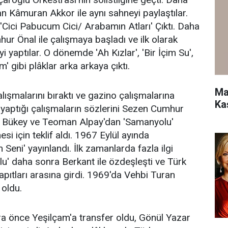
an Kâmuran Akkor ile aynı sahneyi paylaştılar.
an 'Cici Pabucum Cici/ Arabamın Atları' Çıktı. Daha
ur Önal ile çalışmaya başladı ve ilk olarak
i yaptılar. O dönemde 'Ah Kızlar', 'Bir İçim Su',
' gibi plâklar arka arkaya çıktı.
Ma
lışmalarını bıraktı ve gazino çalışmalarına
Ka
r yaptığı çalışmaların sözlerini Sezen Cumhur
n Bükey ve Teoman Alpay'dan 'Samanyolu'
si için teklif aldı. 1967 Eylül ayında
eni' yayınlandı. İlk zamanlarda fazla ilgi
' daha sonra Berkant ile özdeşleşti ve Türk
pıtları arasına girdi. 1969'da Vehbi Turan
 oldu.
a önce Yeşilçam'a transfer oldu, Gönül Yazar