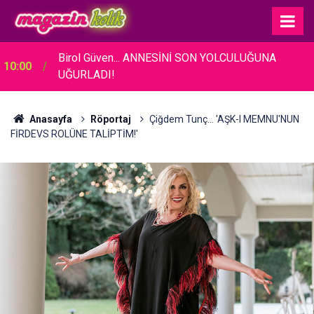
Birol Güven... ANNESİNİ SON YOLCULUĞUNA
10:00
UĞURLADI!
Anasayfa
Röportaj
Çiğdem Tunç... 'AŞK-I MEMNU'NUN
FİRDEVS ROLÜNE TALİPTİM!'