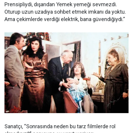
Prensipliydi, dışarıdan Yemek yemeği sevmezdi.
Oturup uzun uzadıya sohbet etmek imkanı da yoktu.
Ama çekimlerde verdiği elektrik, bana güvendiğiydi.”
Sanatçı, “Sonrasında neden bu tarz filmlerde rol