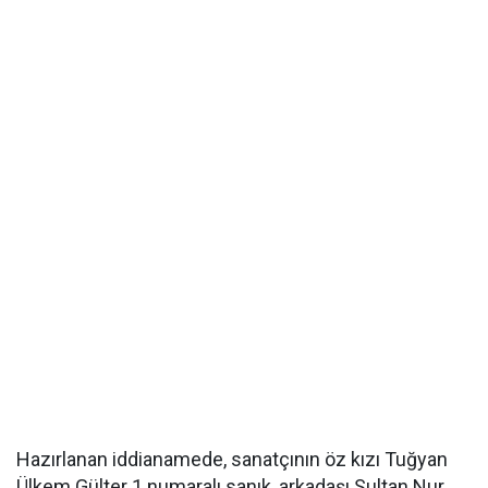
Hazırlanan iddianamede, sanatçının öz kızı Tuğyan
Ülkem Gülter 1 numaralı sanık, arkadaşı Sultan Nur