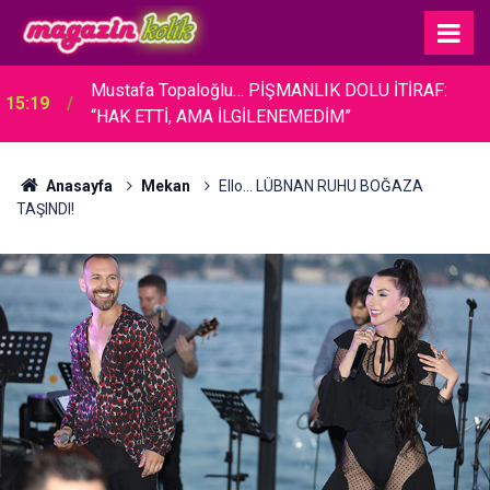
Mustafa Topaloğlu… PİŞMANLIK DOLU İTİRAF:
15:19
“HAK ETTİ, AMA İLGİLENEMEDİM”
Anasayfa
Mekan
Ello... LÜBNAN RUHU BOĞAZA
TAŞINDI!